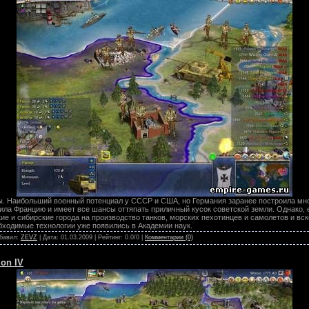
ы. Наибольший военный потенциал у СССР и США, но Германия заранее построила м
ила Францию и имеет все шансы оттяпать приличный кусок советской земли. Однако, 
е и сибирские города на производство танков, морских пехотинцев и самолетов и вс
бходимые технологии уже появились в Академии наук.
обавил:
ZEVZ
| Дата:
01.03.2009
| Рейтинг: 0.0/0 |
Комментарии (0)
ion IV