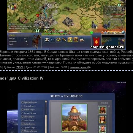
вропа и Америка 1861 года. В Соединенных Штатах кипит гражданская война, Российс
 Балкан от османского ига, могуществу Британии пока что ничто не угрожает, а неме
о часам, сражаясь то с Данией, то с Францией. Вы сможете пережить все эти события,
ли новые уникальные юниты — например, Пруссия обладает особо мощными пушками 
 0 | Добавил:
ZEVZ
| Дата:
01.03.2009
| Рейтинг: 3.0/1 |
Комментарии (0)
ds" для Civilization IV