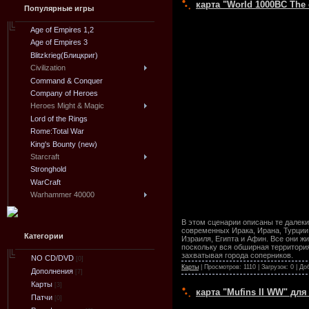
карта "World 1000BC The c
Популярные игры
Age of Empires 1,2
Age of Empires 3
Blitzkrieg(Блицкриг)
Civilization
Command & Conquer
Company of Heroes
Heroes Might & Magic
Lord of the Rings
Rome:Total War
King's Bounty (new)
Starcraft
Stronghold
WarCraft
Warhammer 40000
В этом сценарии описаны те далек
современных Ирака, Ирана, Турции
Категории
Израиля, Египта и Афин. Все они ж
поскольку вся обширная территори
захватывая города соперников.
NO CD/DVD
[0]
Карты
| Просмотров: 1110 | Загрузок: 0 | Д
Дополнения
[7]
Карты
[3]
карта "Mufins II WW" для C
Патчи
[0]