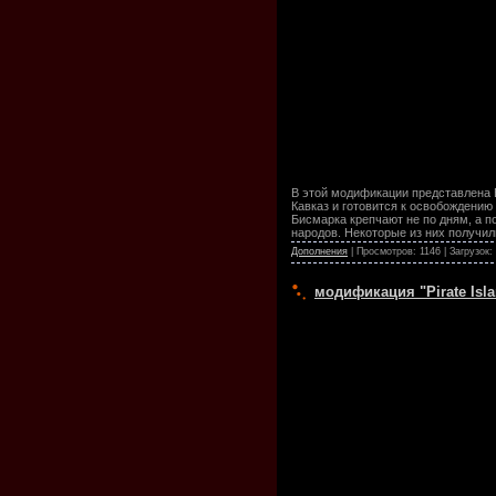
В этой модификации представлена Е
Кавказ и готовится к освобождению
Бисмарка крепчают не по дням, а п
народов. Некоторые из них получи
Дополнения
| Просмотров: 1146 | Загрузок:
модификация "Pirate Islan