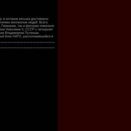
р, в котором весьма достоверно
ениями миллионов людей. Всего
 Германии, так и фигурам помельче
арем Николаем II, CCCР с четырьмя
имая Владимиром Путиным.
лый блок НАТО, расположившийся в