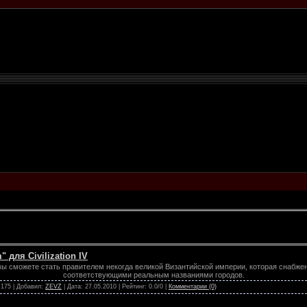
для Civilization IV
ы сможете стать правителем некогда великой Византийской империи, которая снабже
соответствующими реальным названиями городов.
 175 | Добавил:
ZEVZ
| Дата:
27.05.2010
| Рейтинг: 0.0/0 |
Комментарии (0)