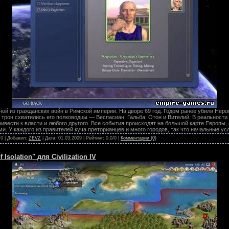
ой из гражданских войн в Римской империи. На дворе 69 год. Годом ранее убили Неро
й трон схватились его полководцы — Веспасиан, Гальба, Отон и Вителий. В реальности
ивести к власти и любого другого. Все события происходят на большой карте Европы,
. У каждого из правителей куча преторианцев и много городов, так что начальные ус
 0 | Добавил:
ZEVZ
| Дата:
01.03.2009
| Рейтинг: 0.0/0 |
Комментарии (0)
solation" для Civilization IV