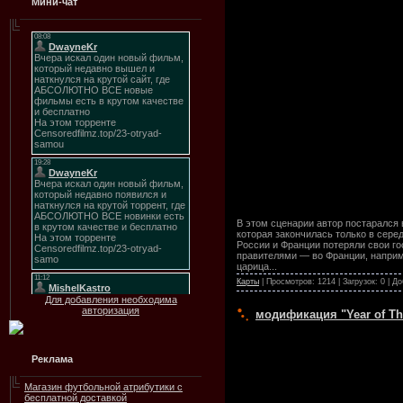
Мини-чат
В этом сценарии автор постарался 
которая закончилась только в сере
России и Франции потеряли свои го
правителями — во Франции, наприм
царица...
Карты
| Просмотров: 1214 | Загрузок: 0 | Д
Для добавления необходима
авторизация
модификация "Year of The
Реклама
Магазин футбольной атрибутики с
бесплатной доставкой