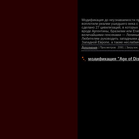
Модификация до неузнаваемости п
воплотили реалии ушедшего века 
сделано 27 цивилизаций, в которы
вроде Аргентины, Бразилии или Еги
величайшими генсеками — Лениным
Любителям руководить западными д
Западной Европе, а также неслабая
Дополнения
| Просмотров: 2091 | Загрузок:
модификация "Age of Disc