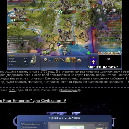
воссоздать картину мира в 1775 году. В это время как раз началась длинная эпоха ре
дине двадцатого века. После всей свистопляски на карте Европы недосчиталось неск
сударства вместе с головами. Вам предстоит поучаствовать в описанных событиях. Н
ер, будет править Наполеон, в отделяющихся от Британии американских колониях — 
обавил:
ZEVZ
| Дата:
01.03.2009
| Рейтинг: 0.0/0 |
Комментарии (0)
 Four Emperors" для Civilization IV