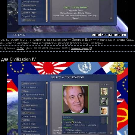
тов, которым могут управлять два капитана — Зинто и Дэви — и одна капитанша Хаед. 
ль (класса «каравелла») и пиратский рейдер (класса «мушкетер»).
 0 | Добавил:
ZEVZ
| Дата:
01.03.2009
| Рейтинг: 0.0/0 |
Комментарии (0)
ля Civilization IV