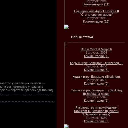
Загрузок: 2940
Комментарии (11)
Сценарий для Age of Empires II
"Столкновения миров"
Загрузок: 3215
Комментарии (16)
Новые статьи
Все о Might & Magic 6
Загрузок: 3096
Комментарии (1)
Коды к игре: Блицкриг 2 (Blitzkrieg II)
Загрузок: 4480
Комментарии (3)
Коды к игре: Блицкриг (Blitzkrieg)
Загрузок: 4695
ножество уникальных юнитов —
Комментарии (0)
если вы пожелаете управлять
коре вы обретете превосходство над
Тактика игры: Блицкриг II (Blitzkrieg
II).Война на двоих
Загрузок: 5346
Комментарии (1)
Руководство и прохождение:
Блицкриг II (Blitzkrieg II) (Часть
3.Заключительная)
Загрузок: 4360
Комментарии (0)