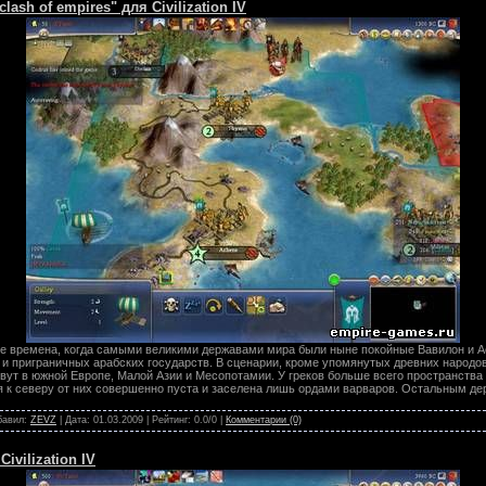
lash of empires" для Civilization IV
ие времена, когда самыми великими державами мира были ныне покойные Вавилон и А
 и приграничных арабских государств. В сценарии, кроме упомянутых древних народо
ивут в южной Европе, Малой Азии и Месопотамии. У греков больше всего пространства
я к северу от них совершенно пуста и заселена лишь ордами варваров. Остальным д
обавил:
ZEVZ
| Дата:
01.03.2009
| Рейтинг: 0.0/0 |
Комментарии (0)
ivilization IV