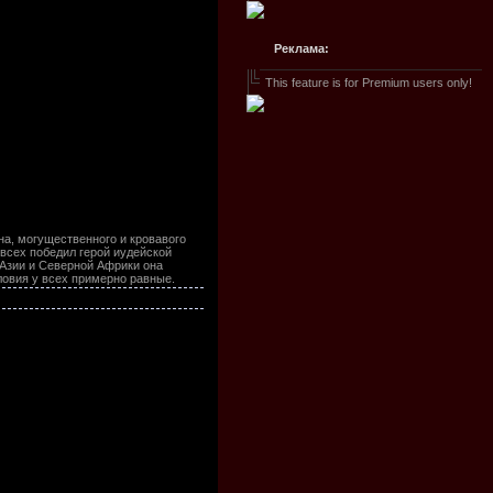
Реклама:
This feature is for Premium users only!
на, могущественного и кровавого
 всех победил герой иудейской
 Азии и Северной Африки она
ловия у всех примерно равные.