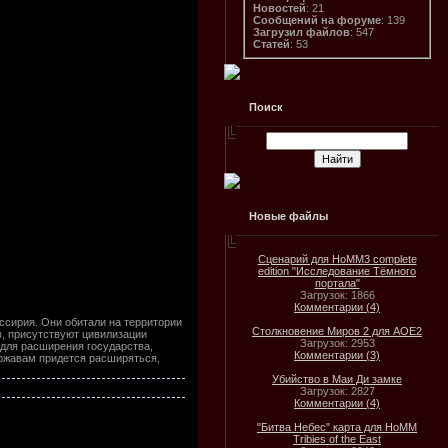
Новостей
: 21
Сообщений на форуме
: 139
Загрузил файлов
: 547
Статей
: 53
Поиск
Новые файлы
Сценарий для HoMM3 complete
edition "Исследование Тёмного
портала"
Загрузок: 1866
Комментарии (4)
ссирия. Они обитали на территории
Столкновение Миров 2 для AOE2
в, присутствуют цивилизации
Загрузок: 2953
 для расширения государства,
Комментарии (3)
ержавам придется расширяться,
Убийство в Маи Ди замке
Загрузок: 2827
Комментарии (4)
"Битва Небес" карта для HoMM
Tribies of the East