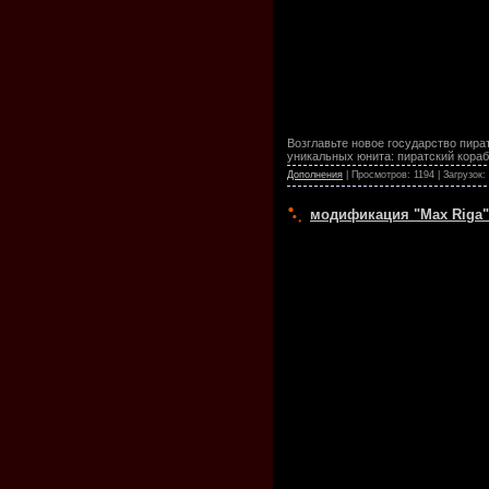
Возглавьте новое государство пира
уникальных юнита: пиратский кораб
Дополнения
| Просмотров: 1194 | Загрузок:
модификация "Max Riga" д