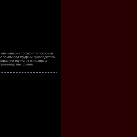
кая империя только что покорила
цкие земли под мудрым руководством
 управляя одним из описанных
производства Круппа.