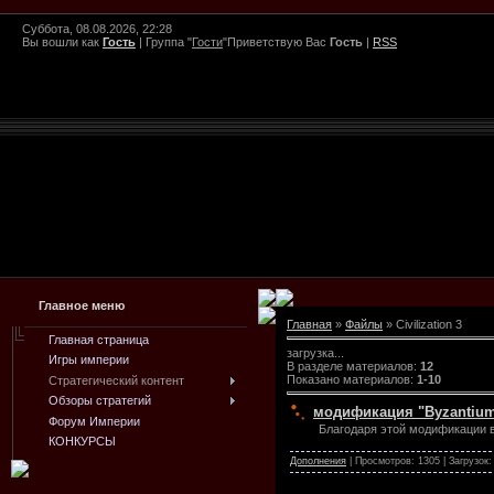
Суббота, 08.08.2026, 22:28
Вы вошли как
Гость
|
Группа
"
Гости
"
Приветствую Вас
Гость
|
RSS
Главное меню
Главная
»
Файлы
» Civilization 3
Главная страница
загрузка...
Игры империи
В разделе материалов
:
12
Показано материалов
:
1-10
Стратегический контент
Обзоры стратегий
модификация "Byzantium" 
Форум Империи
Благодаря этой модификации в
КОНКУРСЫ
Дополнения
| Просмотров: 1305 | Загрузок: