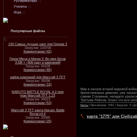
Русификаторы
[0]
Утилиты
[0]
Игра
[2]
Популярные файлы
130 Самых лучших карт для Героев 3
Загрузок: 133700
Комментарии (42)
Герои Меча и Магии 3: Во имя богов
3.58f + ~800 карт и кампаний!
Загрузок: 91638
Комментарии (85)
набор компаний для Warcraft 3 TFT
Загрузок: 35038
Комментарии (15)
Мир в начале второй мировой войн
NARUTO BATTLE ROYAL 4.2 new
бронетанковые дивизии, уже захват
map Warcraft TFT 1.23
самим Сталиным, наладьте уральски
Загрузок: 34023
Третьим Рейхом. Благо что все нео
Комментарии (53)
Карты
| Просмотров: 1561 | Загрузок: 0 | Д
Warcraft 3 TFT карта Naruto: Battle
Royal v4.4
карта "1775" для Civilizat
Загрузок: 20085
Комментарии (25)