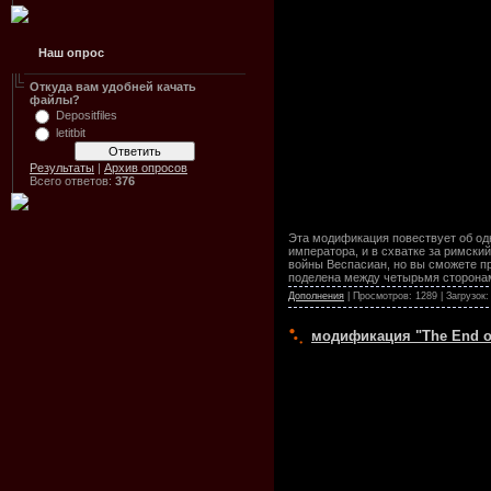
Наш опрос
Откуда вам удобней качать
файлы?
Depositfiles
letitbit
Результаты
|
Архив опросов
Всего ответов:
376
Эта модификация повествует об одн
императора, и в схватке за римски
войны Веспасиан, но вы сможете пр
поделена между четырьмя сторонами
Дополнения
| Просмотров: 1289 | Загрузок:
модификация "The End of I