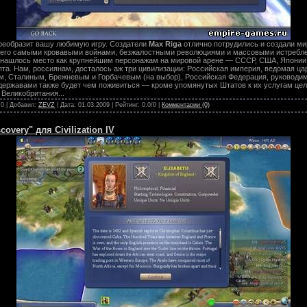
реобразит вашу любимую игру. Создатели
Max Riga
отлично потрудились и создали ми
с его самыми кровавыми войнами, безжалостными революциями и массовыми истребл
х нашлось место как крупнейшим персонажам на мировой арене — СССР, США, Японии,
пта. Нам, россиянам, досталось аж три цивилизации: Российская империя, ведомая ц
, Сталиным, Брежневым и Горбачевым (на выбор), Российская Федерация, руковод
ержавами также будет чем поживиться — кроме упомянутых Штатов к их услугам це
 Великобритания...
 0 | Добавил:
ZEVZ
| Дата:
01.03.2009
| Рейтинг: 0.0/0 |
Комментарии (0)
overy" для Civilization IV