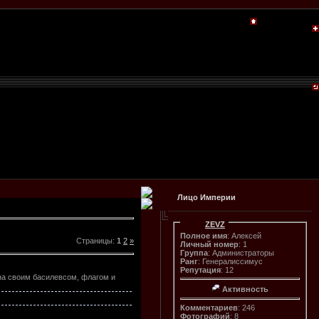
Лицо Империи
ZEVZ
Полное имя
: Алексей
Страницы
:
1
2
»
Личный номер
: 1
Группа
: Администраторы
Ранг
: Генералиссимус
Репутация
: 12
на своим басилевсом, флагом и
Активность
Комментариев
: 246
Фотографий
: 8