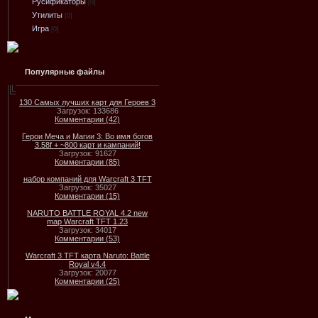
Русификаторы
[0]
Утилиты
[0]
Игра
[0]
Популярные файлы
130 Самых лучших карт для Героев 3
Загрузок: 133686
Комментарии (42)
Герои Меча и Магии 3: Во имя богов
3.58f + ~800 карт и кампаний!
Загрузок: 91627
Комментарии (85)
набор компаний для Warcraft 3 TFT
Загрузок: 35027
Комментарии (15)
NARUTO BATTLE ROYAL 4.2 new
map Warcraft TFT 1.23
Загрузок: 34017
Комментарии (53)
Warcraft 3 TFT карта Naruto: Battle
Royal v4.4
Загрузок: 20077
Комментарии (25)