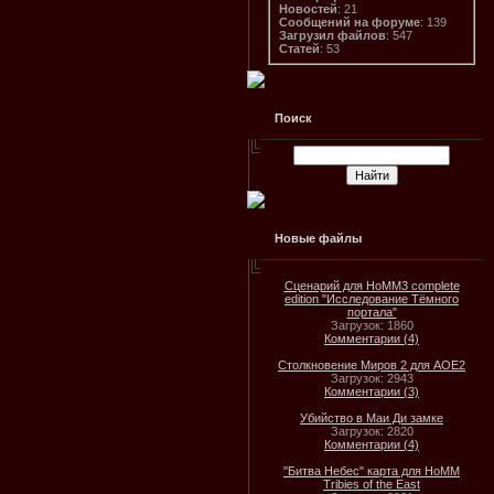
Новостей
: 21
Сообщений на форуме
: 139
Загрузил файлов
: 547
Статей
: 53
Поиск
Новые файлы
Сценарий для HoMM3 complete
edition "Исследование Тёмного
портала"
Загрузок: 1860
Комментарии (4)
Столкновение Миров 2 для AOE2
Загрузок: 2943
Комментарии (3)
Убийство в Маи Ди замке
Загрузок: 2820
Комментарии (4)
"Битва Небес" карта для HoMM
Tribies of the East