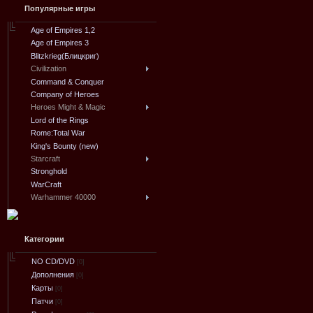
Популярные игры
Age of Empires 1,2
Age of Empires 3
Blitzkrieg(Блицкриг)
Civilization
Command & Conquer
Company of Heroes
Heroes Might & Magic
Lord of the Rings
Rome:Total War
King's Bounty (new)
Starcraft
Stronghold
WarCraft
Warhammer 40000
Категории
NO CD/DVD
[0]
Дополнения
[0]
Карты
[0]
Патчи
[0]