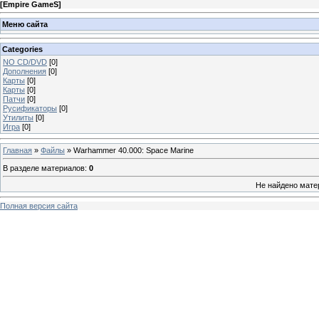
[
Empire GameS
]
Меню сайта
Categories
NO CD/DVD
[0]
Дополнения
[0]
Карты
[0]
Карты
[0]
Патчи
[0]
Русификаторы
[0]
Утилиты
[0]
Игра
[0]
Главная
»
Файлы
» Warhammer 40.000: Space Marine
В разделе материалов
:
0
Не найдено мате
Полная версия сайта