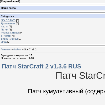
[
Empire GameS
]
Меню сайта
Categories
NO CD/DVD
[3]
Дополнения
[0]
Карты
[4]
Патчи
[5]
Русификаторы
[0]
Утилиты
[0]
Видео из игры
[1]
Игра
[2]
Главная
»
Файлы
» StarCraft 2
В разделе материалов
:
15
Показано материалов
:
1-10
Патч StarCraft 2 v1.3.6 RUS
Патч StarCr
Патч кумулятивный (содер