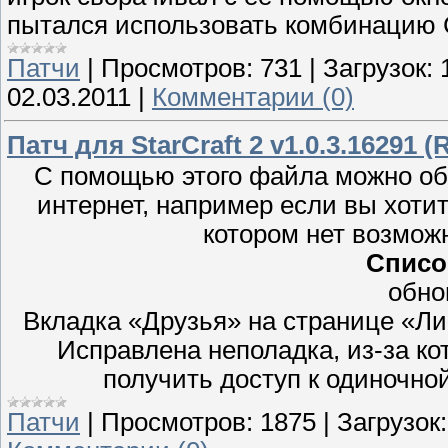
пытался использовать комбинацию C
Патчи
|
Просмотров:
731
|
Загрузок:
02.03.2011
|
Комментарии (0)
Патч для StarCraft 2 v1.0.3.16291 (
С помощью этого файла можно обн
интернет, например если вы хотит
котором нет возмож
Списо
обно
Вкладка «Друзья» на странице «Лиг
Исправлена неполадка, из-за ко
получить доступ к одиночной
Патчи
|
Просмотров:
1875
|
Загрузок: