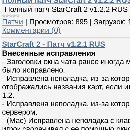
Полный патч StarCraft 2 v1.2.2 RU
Полный патч StarCraft 2 v1.2.2 RU
Патчи
|
Просмотров:
895
|
Загрузок:
Комментарии (0)
StarCraft 2 - Патч v1.2.1 RUS
Внесенные исправления
- Заголовки окна чата ранее иногда
было исправлено.
- Исправлена неполадка, из-за кото
отображались названия карт, если 
1.2.
- Исправлена неполадка, из-за кото
сервером.
- (Mac) Исправлена неполадка с кла
игрок сворачивал с ее помощью окно