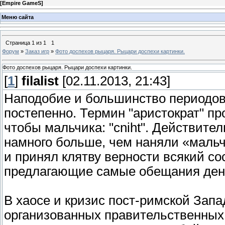
[
Empire GameS
]
Меню сайта
Страница
1
из
1
1
Форум
»
Заказ игр
»
Фото доспехов рыцаря. Рыцари доспехи картинки.
Фото доспехов рыцаря. Рыцари доспехи картинки.
[
1
]
filalist
[02.11.2013, 21:43]
Наподобие и большинство периодов 
постепенно. Термин "аристократ" пр
чтобы мальчика: "cniht". Действит
намного больше, чем наняли «маль
и принял клятву верности всякий с
предлагающие самые обещания дене
В хаосе и кризис пост-римской Зап
организованных правительственных за