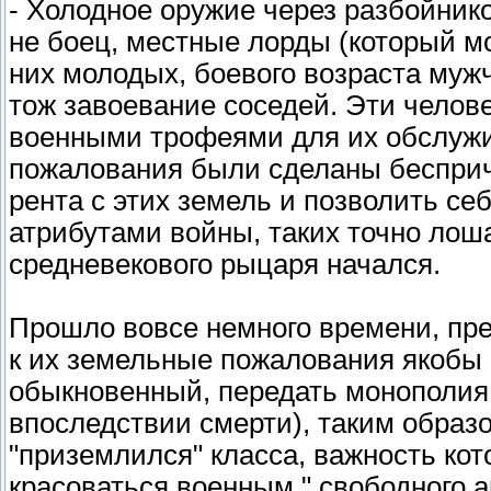
- Холодное оружие через разбойнико
не боец, местные лорды (который мо
них молодых, боевого возраста муж
тож завоевание соседей. Эти челов
военными трофеями для их обслужи
пожалования были сделаны бесприч
рента с этих земель и позволить се
атрибутами войны, таких точно лош
средневекового рыцаря начался.
Прошло вовсе немного времени, пре
к их земельные пожалования якобы
обыкновенный, передать монополия
впоследствии смерти), таким образ
"приземлился" класса, важность кот
красоваться военным " свободного а