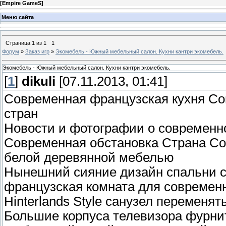
[
Empire GameS
]
Меню сайта
Страница
1
из
1
1
Форум
»
Заказ игр
»
Экомебель - Южный мебельный салон. Кухни кантри экомебель.
Экомебель - Южный мебельный салон. Кухни кантри экомебель.
[
1
]
dikuli
[07.11.2013, 01:41]
Современная французская кухня Со
стран
Новости и фотографии о современн
Современная обстановка Страна Со
белой деревянной мебелью
Нынешний сияние дизайн спальни с
французская комната для современн
Hinterlands Style санузел переменя
Большие корпуса телевизора фурнит