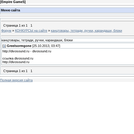
[
Empire GameS
]
Меню сайта
Страница
1
из
1
1
Форум
»
КОНКУРСЫ на сайте
»
канцтовары, тетради, ручки, карандаши, блоки
канцтовары, тетради, ручки, карандаши, блоки
[
1
]
Greelsormgone
[25.10.2013, 03:47]
http://divosound.ru - divosound.ru
ссылка divosound.ru
http://divosound.ru
Страница
1
из
1
1
Полная версия сайта