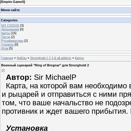
[
Empire GameS
]
Меню сайта
Categories
NO CD/DVD
[3]
Дополнения
[0]
Карты
[16]
Патчи
[2]
Русификаторы
[2]
Утилиты
[0]
Игра
[5]
Главная
»
Файлы
»
Stronghold 1,2,3 & all addons
»
Карты
Военный сценарий "Ring of Brognar" для Stronghold 2
[ ]
Автор:
Sir MichaelP
Карта, на которой вам необходимо в
и рыцарей и отправиться с ними пр
том, что ваше начальство не подозре
противник и ждет вашего прибытия.
Установка