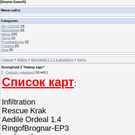
[
Empire GameS
]
Меню сайта
Categories
NO CD/DVD
[3]
Дополнения
[0]
Карты
[16]
Патчи
[2]
Русификаторы
[2]
Утилиты
[0]
Игра
[5]
Главная
»
Файлы
»
Stronghold 1,2,3 & all addons
»
Карты
Stronghold 2 "Набор карт"
[ ·
Скачать удаленно
(16 мб) ]
Список карт
:
Infiltration
Rescue Krak
Aedile Ordeal 1.4
RingofBrognar-EP3