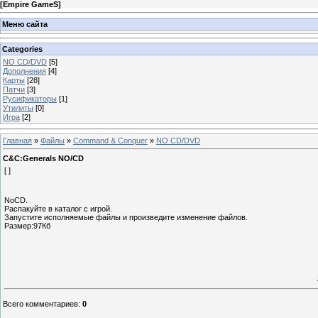
[
Empire GameS
]
Меню сайта
Categories
NO CD/DVD
[5]
Дополнения
[4]
Карты
[28]
Патчи
[3]
Русификаторы
[1]
Утилиты
[0]
Игра
[2]
Главная
»
Файлы
»
Command & Conquer
»
NO CD/DVD
C&C:Generals NO/CD
[ ]
NoCD.
Распакуйте в каталог с игрой.
Запустите исполняемые файлы и произведите изменение файлов.
Размер:97Кб
Всего комментариев
:
0