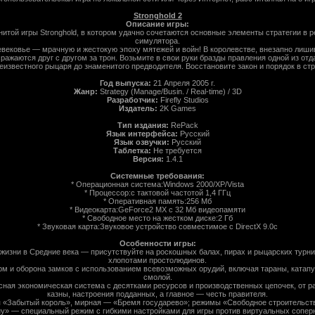
Stronghold 2
Описание игры:
итой игры Stronghold, в котором удачно сочетаются основные элементы стратегии в 
симулятора.
вековье — мрачную и жестокую эпоху мятежей и войн! В королевстве, внезапно лиш
ажаются друг с другом за трон. Возьмите в свои руки бразды правления одной из отд
неизвестного рыцаря до знаменитого предводителя. Восстановите закон и порядок в стр
Год выпуска:
21 Апреля 2005 г.
Жанр:
Strategy (Manage/Busin. / Real-time) / 3D
Разработчик:
Firefly Studios
Издатель:
2K Games
Тип издания:
RePack
Язык интерфейса:
Русский
Язык озвучки:
Русский
Таблетка:
Не требуется
Версия:
1.4.1
Системные требования:
* Операционная система:Windows 2000/XP/Vista
* Процессор:c тактовой частотой 1,4 ГГц
* Оперативная память:256 Мб
* Видеокарта:GeForce2 MX с 32 Мб видеопамяти
* Свободное место на жестком диске:2 Гб
* Звуковая карта:Звуковое устройство совместимое с DirectX 9.0c
Особенности игры:
о жизни в Средние века — присутствуйте на роскошных балах, пирах и рыцарских тур
хлопотами простолюдинов.
урм и оборона замков с использованием всевозможных орудий, включая тараны, катапу
смолой.
сная экономическая система с десятками ресурсов и производственных цепочек, от р
казны, настроения подданных, а главное — честь правителя.
я «Забытый король», мирная — «Бремя государево»; режимы «Свободное строительств
у» — специальный режим с гибкими настройками для игры против виртуальных сопер