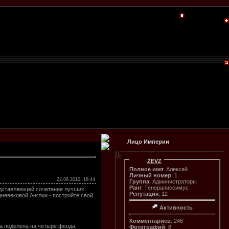
Лицо Империи
ZEVZ
Полное имя
: Алексей
Личный номер
: 1
22.06.2010, 18:44
Группа
: Администраторы
Ранг
: Генералиссимус
редставляющей сочетание лучших
Репутация
: 12
невековой Англии - постройте свой
Активность
Комментариев
: 246
а поделена на четыре феода,
Фотографий
: 8