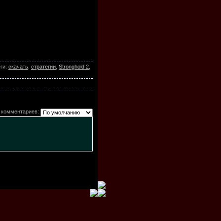
ги
:
скачать
,
стратегии
,
Stronghold 2
,
 комментариев: