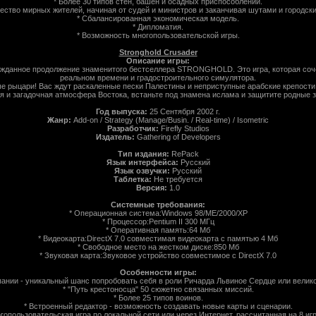
* Более 30 типов стен, башен и осадных приспособлений.
ество мирных жителей, начиная от судей и министров и заканчивая шутами и городск
* Сбалансированная экономическая модель.
* Дипломатия.
* Возможность многопользовательской игры.
Stronghold Crusader
Описание игры:
олгожданное продолжение знаменитого бестселлера STRONGHOLD. Это игра, которая соч
реальном времени и градостроительного симулятора.
 рыцари! Вас ждут раскаленные пески Палестины и неприступные арабские крепости.
я и загадочная атмосфера Востока, встаньте под знамена ислама и защитите родные 
Год выпуска:
25 Сентября 2002 г.
Жанр:
Add-on / Strategy (Manage/Busin. / Real-time) / Isometric
Разработчик:
Firefly Studios
Издатель:
Gathering of Developers
Тип издания:
RePack
Язык интерфейса:
Русский
Язык озвучки:
Русский
Таблетка:
Не требуется
Версия:
1.0
Системные требования:
* Операционная система:Windows 98/ME/2000/XP
* Процессор:Pentium II 300 МГц
* Оперативная память:64 Мб
* Видеокарта:DirectX 7.0 совместимая видеокарта с памятью 4 Мб
* Свободное место на жестком диске:850 Мб
* Звуковая карта:Звуковое устройство совместимое с DirectX 7.0
Особенности игры:
пании - уникальный шанс попробовать себя в роли Ричарда Львиное Сердце или велик
* "Путь крестоносца" 50 сюжетно связанных миссий.
* Более 25 типов воинов.
* Встроенный редактор - возможность создавать новые карты и сценарии.
гопользовательская игра по локальной сети или через Интернет, рассчитанная на 8 иг