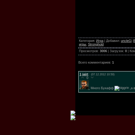
Категория
:
Игра
|
Добавил
:
uncleG
|
В
игры
,
Stronghold
Просмотров
:
3006
|
Загрузок
:
0
|
Ко
Всего комментариев
:
1
1
jairt
(07.12.2012 10:50)
0
Много Букафф
,а 