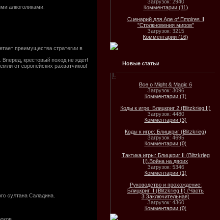
Загрузок: 2940
ими алкоголиками.
Комментарии (11)
Сценарий для Age of Empires II
"Столкновения миров"
Загрузок: 3215
Комментарии (16)
етает преимущества стратегии в
 Вперед, крестовый поход не ждет!
Новые статьи
земли от европейских pахватчиков!
Все о Might & Magic 6
Загрузок: 3096
Комментарии (1)
Коды к игре: Блицкриг 2 (Blitzkrieg II)
Загрузок: 4480
Комментарии (3)
Коды к игре: Блицкриг (Blitzkrieg)
Загрузок: 4695
Комментарии (0)
Тактика игры: Блицкриг II (Blitzkrieg
II).Война на двоих
Загрузок: 5346
Комментарии (1)
Руководство и прохождение:
Блицкриг II (Blitzkrieg II) (Часть
ого султана Саладина.
3.Заключительная)
Загрузок: 4360
Комментарии (0)
роков.