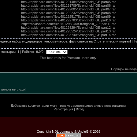
http://rapidshare.com/files/401291484/Stronghold_GE.part05.rar
http://rapidshare.com/files/401291709/Stronghold_GE.part06.rar
http://rapidshare.com/files/401292005/Stronghold_GE.part07.rar
http://rapidshare.com/files/401292232/Stronghold_GE.part08.rar
http://rapidshare.com/files/401292517/Stronghold_GE.part09.rar
http://rapidshare.com/files/401292783/Stronghold_GE.part10.rar
http://rapidshare.com/files/401293040/Stronghold_GE.part11.rar
http://rapidshare.com/files/401293294/Stronghold_GE.part12.rar
http://rapidshare.com/files/401293524/Stronghold_GE.part13.rar
http://rapidshare.com/files/401293740/Stronghold_GE.part14.rar
едется набор модераторов, ньюсмейкеров, файловиков на Стратегический портал!
|
Те
мментарии
:
1
|
Рейтинг
:
0.0
/
0
|
This feature is for Premium users only!
Порядок вывода
в целом неплохо!
Добавлять комментарии могут только зарегистрированные пользователи.
[
Регистрация
|
Вход
]
Copyright NDL company & UncleG © 2026