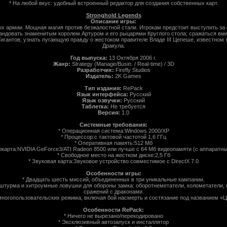
* На любой вкус: удобный встроенный редактор для создания собственных карт.
Stronghold Legends
Описание игры:
ых армии. Мощная магия против безжалостной стали. Игрокам предстоит выступить за 
андовать знаменитым королем Артуром и его рыцарями Круглого стола; сражаться вм
гантов; узнать пугающую правду о жестоком правителе Владе III Цепеше, известном 
Дракула.
Год выпуска:
13 Октября 2006 г.
Жанр:
Strategy (Manage/Busin. / Real-time) / 3D
Разработчик:
Firefly Studios
Издатель:
2K Games
Тип издания:
RePack
Язык интерфейса:
Русский
Язык озвучки:
Русский
Таблетка:
Не требуется
Версия:
1.0
Системные требования:
* Операционная система:Windows 2000/XP
* Процессор:с тактовой частотой 1,6 ГГц
* Оперативная память:512 Мб
окарта:NVIDIA GeForce3/ATI Radeon 8500 или лучше с 64 Мб видеопамяти (с аппаратн
* Свободное место на жестком диске:2,5 Гб
* Звуковая карта:Звуковое устройство совместимое с DirectX 7.0
Особенности игры:
* Двадцать шесть миссий, объединенных в три уникальные кампании.
 штурма и хитроумные ловушки для обороны замка: оборотнеметатели, колометатели, 
сражений с драконами.
многопользовательских режима, включая бой насмерть и состязание под названием «Ц
Особенности RePack:
* Ничего не вырезано/перекодировано
* Эксклюзивный автозапуск и инсталлятор