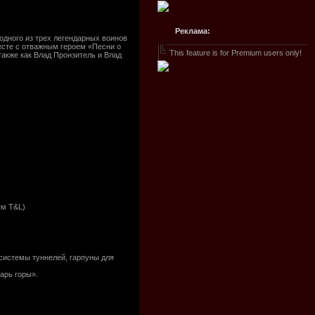
Реклама:
одного из трех легендарных воинов
есте с отважным героем «Песни о
This feature is for Premium users only!
также как Влад Пронзитель и Влад
ым T&L)
системы туннелей, гарпуны для
арь горы».