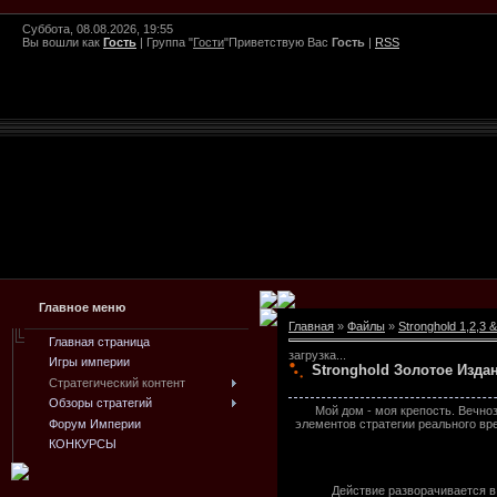
Суббота, 08.08.2026, 19:55
Вы вошли как
Гость
|
Группа
"
Гости
"
Приветствую Вас
Гость
|
RSS
Главное меню
Главная
»
Файлы
»
Stronghold 1,2,3 &
Главная страница
загрузка...
Игры империи
Stronghold Золотое Издан
Стратегический контент
Обзоры стратегий
Мой дом - моя крепость. Вечно
Форум Империи
элементов стратегии реального вр
КОНКУРСЫ
Действие разворачивается в