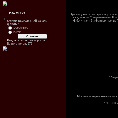
Наш опрос
Три могучих героя, три смертельн
загадочного Средневековья. Ком
Нибелунгах» Зигфридом против Ги
Откуда вам удобней качать
файлы?
Depositfiles
letitbit
Результаты
|
Архив опросов
Всего ответов:
376
* Виде
* Мощная осадная техника для
* Четыре 