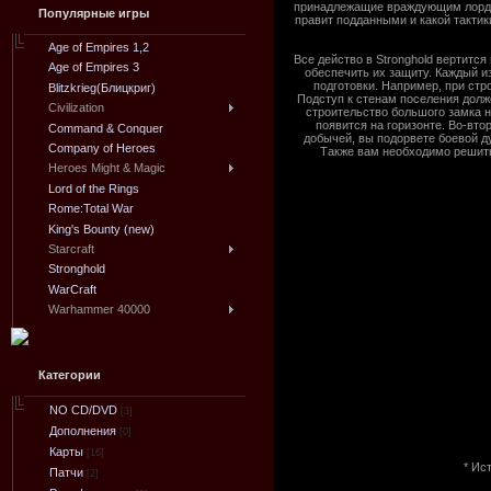
принадлежащие враждующим лордам.
Популярные игры
правит подданными и какой тактик
Age of Empires 1,2
Все действо в Stronghold вертится
Age of Empires 3
обеспечить их защиту. Каждый из
подготовки. Например, при стр
Blitzkrieg(Блицкриг)
Подступ к стенам поселения долж
Civilization
строительство большого замка н
появится на горизонте. Во-вто
Command & Conquer
добычей, вы подорвете боевой ду
Company of Heroes
Также вам необходимо решить,
Heroes Might & Magic
Lord of the Rings
Rome:Total War
King's Bounty (new)
Starcraft
Stronghold
WarCraft
Warhammer 40000
Категории
NO CD/DVD
[3]
Дополнения
[0]
Карты
[16]
* Ис
Патчи
[2]