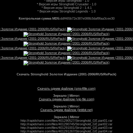
* Версия игры Stronghold - 1.0
* Версия игры Stronghold Crusader - 1.0
* Версия игры Stronghold 2 - 1.4.1
* Версия игры Stronghold Legends - 1.0
Контрольная сумма MD5:
ddf465b72e387e088b3daf8faa3cee30
Скачать Stronghold Золотое Издание (2001-2006/RUS/RePack)
Скачать одним файлом (sms4file.com)
Зеркало | Mirror:
Скачать одним файлом (vip-file.com)
Зеркало | Mirror:
Скачать одним файлом (letitbit.net)
Зеркало | Mirror
http://rapidshare.com/files/401290527/Stronghold_GE.part01.rar
http://rapidshare.com/files/401290745/Stronghold_GE.part02.rar
http://rapidshare.com/files/401291001/Stronghold_GE.part03.rar
http://rapidshare.com/files/401291267/Stronghold_GE.part04.rar