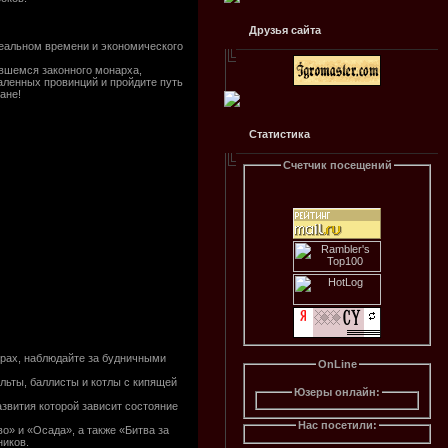
Друзья сайта
реальном времени и экономического
ившемся законного монарха,
аленных провинций и пройдите путь
ане!
Статистика
Счетчик посещений
нирах, наблюдайте за будничными
OnLine
льты, баллисты и котлы с кипящей
Юзеры онлайн:
азвития которой зависит состояние
Нас посетили:
о» и «Осада», а также «Битва за
ников.