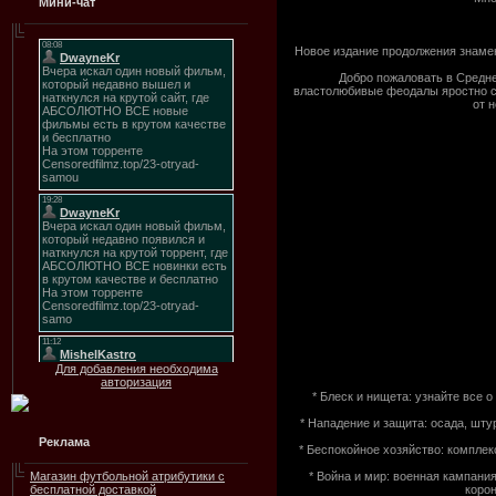
Мини-чат
Новое издание продолжения знамен
Добро пожаловать в Средне
властолюбивые феодалы яростно ср
от 
Для добавления необходима
авторизация
* Блеск и нищета: узнайте все 
* Нападение и защита: осада, шт
Реклама
* Беспокойное хозяйство: комплек
* Война и мир: военная кампани
Магазин футбольной атрибутики с
корон
бесплатной доставкой