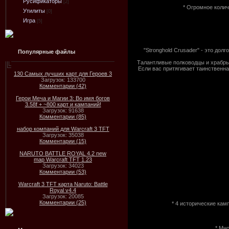
Русификаторы
[2]
* Огромное колич
Утилиты
[0]
Игра
[5]
"Stronghold Crusader" - это д
Популярные файлы
Талантливые полководцы и храбрые
Если вас притягивает таинственна
130 Самых лучших карт для Героев 3
Загрузок: 133700
Комментарии (42)
Герои Меча и Магии 3: Во имя богов
3.58f + ~800 карт и кампаний!
Загрузок: 91638
Комментарии (85)
набор компаний для Warcraft 3 TFT
Загрузок: 35038
Комментарии (15)
NARUTO BATTLE ROYAL 4.2 new
map Warcraft TFT 1.23
Загрузок: 34023
Комментарии (53)
Warcraft 3 TFT карта Naruto: Battle
Royal v4.4
Загрузок: 20085
Комментарии (25)
* 4 исторические кам
* Мно