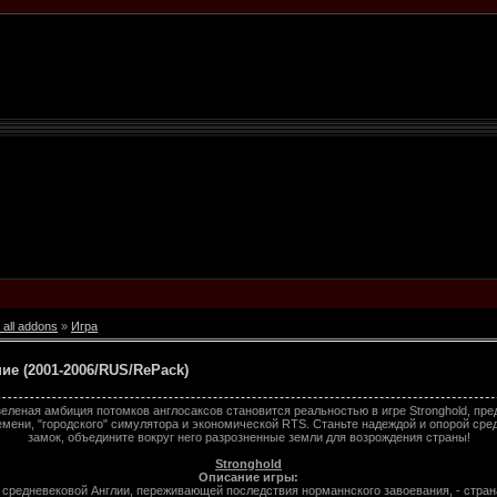
 all addons
»
Игра
ие (2001-2006/RUS/RePack)
зеленая амбиция потомков англосаксов становится реальностью в игре Stronghold, п
емени, "городского" симулятора и экономической RTS. Станьте надеждой и опорой сред
замок, объедините вокруг него разрозненные земли для возрождения страны!
Stronghold
Описание игры:
 средневековой Англии, переживающей последствия норманнского завоевания, - стран