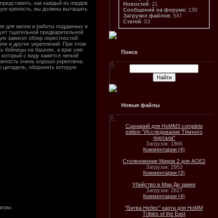
представить, как каждый из лордов
Новостей
: 21
нную крепость, вы должны вытащить
Сообщений на форуме
: 139
Загрузил файлов
: 547
Статей
: 53
вия для жизни и работы подданных и
ебует тщательной предварительной
ую зависит обзор окрестностей.
пи и других укреплений. При этом
ь бойницы на башнях, а враг уже
Поиск
 который с виду кажется легкой
крепость очень хорошо укреплена.
ю цитадель, оборонять которую
Новые файлы
Сценарий для HoMM3 complete
edition "Исследование Тёмного
портала"
Загрузок: 1866
Комментарии (4)
Столкновение Миров 2 для AOE2
Загрузок: 2953
Комментарии (3)
Убийство в Маи Ди замке
Загрузок: 2827
Комментарии (4)
игры.
"Битва Небес" карта для HoMM
Tribies of the East