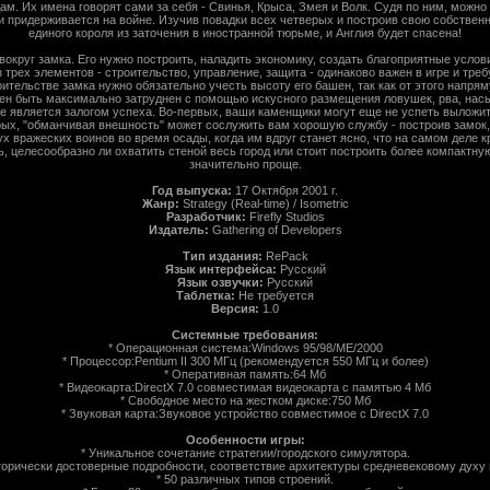
 Их имена говорят сами за себя - Свинья, Крыса, Змея и Волк. Судя по ним, можно 
и придерживается на войне. Изучив повадки всех четверых и построив свою собстве
единого короля из заточения в иностранной тюрьме, и Англия будет спасена!
 вокруг замка. Его нужно построить, наладить экономику, создать благоприятные усло
 трех элементов - строительство, управление, защита - одинаково важен в игре и тр
оительстве замка нужно обязательно учесть высоту его башен, так как от этого напрям
ен быть максимально затруднен с помощью искусного размещения ловушек, рва, насы
е является залогом успеха. Во-первых, ваши каменщики могут еще не успеть выложит
рых, "обманчивая внешность" может сослужить вам хорошую службу - построив замок,
х вражеских воинов во время осады, когда им вдруг станет ясно, что на самом деле 
 целесообразно ли охватить стеной весь город или стоит построить более компактну
значительно проще.
Год выпуска:
17 Октября 2001 г.
Жанр:
Strategy (Real-time) / Isometric
Разработчик:
Firefly Studios
Издатель:
Gathering of Developers
Тип издания:
RePack
Язык интерфейса:
Русский
Язык озвучки:
Русский
Таблетка:
Не требуется
Версия:
1.0
Системные требования:
* Операционная система:Windows 95/98/ME/2000
* Процессор:Pentium II 300 МГц (рекомендуется 550 МГц и более)
* Оперативная память:64 Мб
* Видеокарта:DirectX 7.0 совместимая видеокарта с памятью 4 Мб
* Свободное место на жестком диске:750 Мб
* Звуковая карта:Звуковое устройство совместимое с DirectX 7.0
Особенности игры:
* Уникальное сочетание стратегии/городского симулятора.
торически достоверные подробности, соответствие архитектуры средневековому духу 
* 50 различных типов строений.