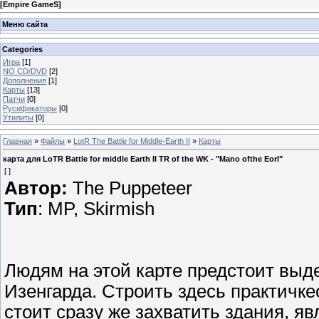
[
Empire GameS
]
Меню сайта
Categories
Игра
[1]
NO CD/DVD
[2]
Дополнения
[1]
Карты
[13]
Патчи
[0]
Русификаторы
[0]
Утилиты
[0]
Главная
»
Файлы
»
LotR The Battle for Middle-Earth II
»
Карты
карта для LoTR Battle for middle Earth II TR of the WK - "Mano ofthe Eorl"
[ ]
Автор:
The Puppeteer
Тип
: MP, Skirmish
Людям на этой карте предстоит выде
Изенгарда. Строить здесь практичкес
стоит сразу же захватить здания, 