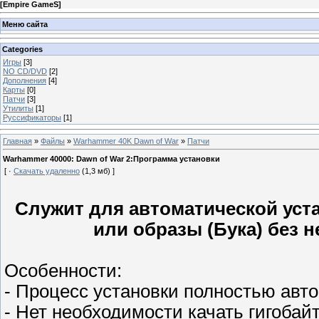
[
Empire GameS
]
Меню сайта
Categories
Игры
[3]
NO CD/DVD
[2]
Дополнения
[4]
Карты
[0]
Патчи
[3]
Утилиты
[1]
Руссификаторы
[1]
Главная
»
Файлы
»
Warhammer 40K Dawn of War
»
Патчи
Warhammer 40000: Dawn of War 2:Программа установки
[ ·
Скачать удаленно
(1,3 мб) ]
Служит для автоматической уст
или образы (Бука) без 
Особенности:
- Процесс установки полностью авт
- Нет необходимости качать гигобай