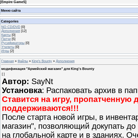
[
Empire GameS
]
Меню сайта
Categories
NO CD/DVD
[0]
Дополнения
[12]
Карты
[0]
Патчи
[5]
Русификаторы
[0]
Утилиты
[0]
Игры
[2]
Главная
»
Файлы
»
King's Bounty
»
Дополнения
модификация "Армейский магазин" для King's Bounty
[ ]
Автор:
SayNt
Установка
: Распаковать архив в папк
Ставится на игру, пропатченную д
поддерживаются!!!
После старта новой игры, в инвента
магазин", позволяющий докупать до
на глобальной карте и в зданиях. Оч