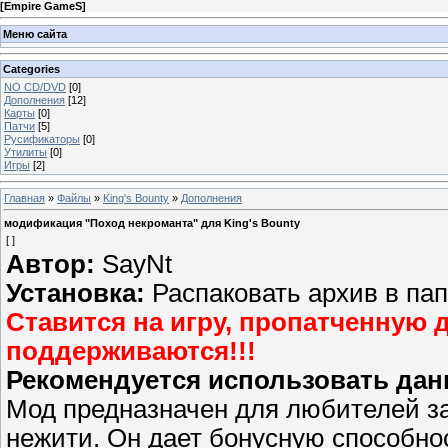
[
Empire GameS
]
Меню сайта
Categories
NO CD/DVD
[0]
Дополнения
[12]
Карты
[0]
Патчи
[5]
Русификаторы
[0]
Утилиты
[0]
Игры
[2]
Главная
»
Файлы
»
King's Bounty
»
Дополнения
модификация "Поход некроманта" для King's Bounty
[ ]
Автор:
SayNt
Установка:
Распаковать архив в папк
Ставится на игру, пропатченную д
поддерживаются!!!
Рекомендуется использовать дан
Мод предназначен для любителей з
нежити. Он дает бонусную способно