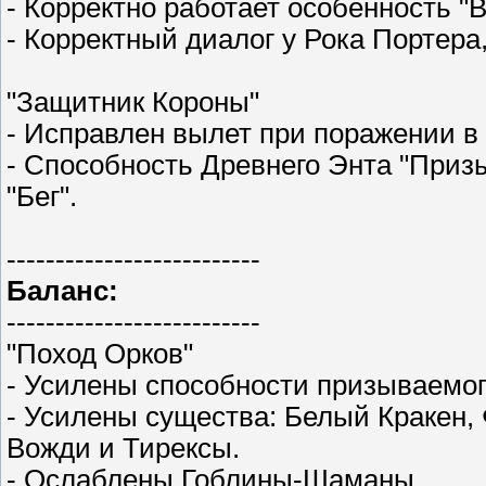
- Корректно работает особенность "
- Корректный диалог у Рока Портера
"Защитник Короны"
- Исправлен вылет при поражении в
- Способность Древнего Энта "Приз
"Бег".
--------------------------
Баланс:
--------------------------
"Поход Орков"
- Усилены способности призываемо
- Усилены существа: Белый Кракен,
Вожди и Тирексы.
- Ослаблены Гоблины-Шаманы.