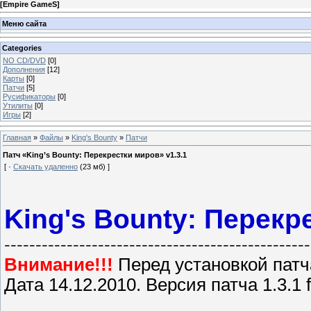
[
Empire GameS
]
Меню сайта
Categories
NO CD/DVD
[0]
Дополнения
[12]
Карты
[0]
Патчи
[5]
Русификаторы
[0]
Утилиты
[0]
Игры
[2]
Главная
»
Файлы
»
King's Bounty
»
Патчи
Патч «King’s Bounty: Перекрестки миров» v1.3.1
[ ·
Скачать удаленно
(23 мб) ]
King's Bounty: Перекр
-------------------------------------------------
Внимание!!!
Перед установкой патч
Дата 14.12.2010. Версия патча 1.3.1 f