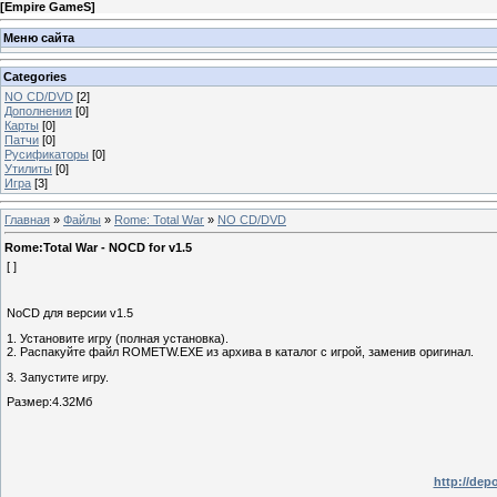
[
Empire GameS
]
Меню сайта
Categories
NO CD/DVD
[2]
Дополнения
[0]
Карты
[0]
Патчи
[0]
Русификаторы
[0]
Утилиты
[0]
Игра
[3]
Главная
»
Файлы
»
Rome: Total War
»
NO CD/DVD
Rome:Total War - NOCD for v1.5
[ ]
NoCD для версии v1.5
1. Установите игру (полная установка).
2. Распакуйте файл ROMETW.EXE из архива в каталог с игрой, заменив оригинал.
3. Запустите игру.
Размер:4.32Мб
http://depo