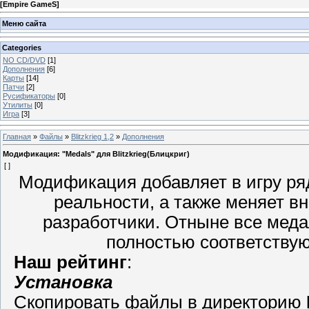
[
Empire GameS
]
Меню сайта
Categories
NO CD/DVD
[1]
Дополнения
[6]
Карты
[14]
Патчи
[2]
Русификаторы
[0]
Утилиты
[0]
Игра
[3]
Главная
»
Файлы
»
Blitzkrieg 1,2
»
Дополнения
Модификация: "Medals" для Blitzkrieg(Блицкриг)
[ ]
Модификация добавляет в игру ря
реальности, а также меняет в
разработчики. Отныне все медал
полностью соответству
Наш рейтинг
:
Установка
Скопировать файлы в директорию