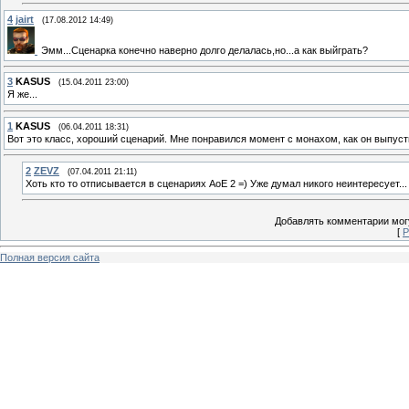
4
jairt
(17.08.2012 14:49)
Эмм...Сценарка конечно наверно долго делалась,но...а как выйграть?
3
KASUS
(15.04.2011 23:00)
Я же...
1
KASUS
(06.04.2011 18:31)
Вот это класс, хороший сценарий. Мне понравился момент с монахом, как он выпусти
2
ZEVZ
(07.04.2011 21:11)
Хоть кто то отписывается в сценариях AoE 2 =) Уже думал никого неинтересует...
Добавлять комментарии могу
[
Р
Полная версия сайта