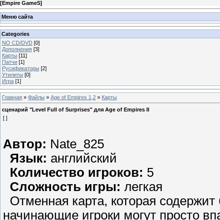
[
Empire GameS
]
Меню сайта
Categories
NO CD/DVD
[0]
Дополнения
[3]
Карты
[11]
Патчи
[1]
Русификаторы
[2]
Утилиты
[0]
Игра
[1]
Главная
»
Файлы
»
Age of Empires 1,2
»
Карты
сценарий "Level Full of Surprises" для Age of Empires II
[ ]
Автор
:
Nate_825
Язык:
английский
Количество игроков:
5
Сложность игры:
легкая
Отменная карта, которая содержит 
начинающие игроки могут просто впа