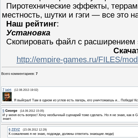
Пиротехнические эффекты, террамо
местность, шутки и гэги — все это 
Наш рейтинг
:
Установка
Скопировать файл с расширением
Скача
http://empire-games.ru/FILES/mod
Всего комментариев
:
7
7
jairt
(12.08.2013 19:02)
Я выйграл! Там в одном из углов есть лагерь, его уничтожаешь и... Победа! К
5
George
(14.09.2012 15:05)
И у меня есть вопрос! Хочу необычный сценарий тоже сделать. Но я не знаю, как в Ga
знает.
6
ZEVZ
(15.09.2012 12:29)
К сожалению я не знаю, подожди, должны ответить знающие люди)