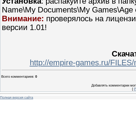
Установка
: распакуйте архив в папк
Name\My Documents\My Games\Age o
Внимание:
проверялось на лицензи
версии 1.01!
Скача
http://empire-games.ru/FILES
Всего комментариев
:
0
Добавлять комментарии могу
[
Р
Полная версия сайта