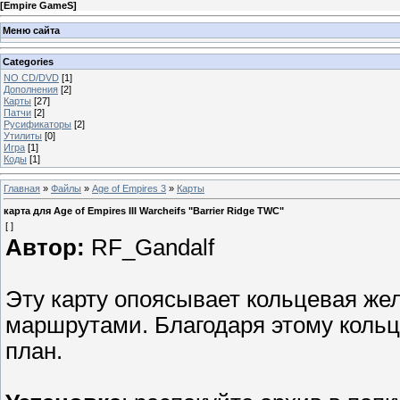
[
Empire GameS
]
Меню сайта
Categories
NO CD/DVD
[1]
Дополнения
[2]
Карты
[27]
Патчи
[2]
Русификаторы
[2]
Утилиты
[0]
Игра
[1]
Коды
[1]
Главная
»
Файлы
»
Age of Empires 3
»
Карты
карта для Age of Empires III Warcheifs "Barrier Ridge TWC"
[ ]
Автор:
RF_Gandalf
Эту карту опоясывает кольцевая же
маршрутами. Благодаря этому кольц
план.