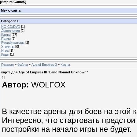
[
Empire GameS
]
Меню сайта
Categories
NO CD/DVD
[1]
Дополнения
[2]
Карты
[27]
Патчи
[2]
Русификаторы
[2]
Утилиты
[0]
Игра
[1]
Коды
[1]
Главная
»
Файлы
»
Age of Empires 3
»
Карты
карта для Age of Empires III "Land Nomad Unknown"
[ ]
Автор:
WOLFOX
В качестве арены для боев на этой 
Интересно, что стартовать предстоит
постройки на начало игры не будет.