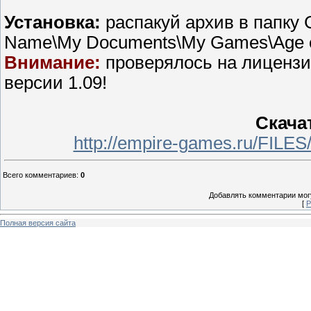
Установка:
распакуй архив в папку C
Name\My Documents\My Games\Age o
Внимание:
проверялось на лицензи
версии 1.09!
Скача
http://empire-games.ru/FILE
Всего комментариев
:
0
Добавлять комментарии могу
[
Р
Полная версия сайта