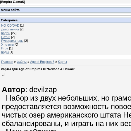
[
Empire GameS
]
Меню сайта
Categories
NO CD/DVD
[1]
Дополнения
[2]
Карты
[27]
Патчи
[2]
Русификаторы
[2]
Утилиты
[0]
Игра
[1]
Коды
[1]
Главная
»
Файлы
»
Age of Empires 3
»
Карты
карты для Age of Empires III "Nevada & Hawaii"
[ ]
Автор
: devilzap
Набор из двух небольших, но грамо
предоставляется возможность повое
чистых озер американского штата Н
сбалансированы, и играть на них ве