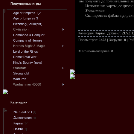
вы получите дополнительные за
Популярные игры
Исполнение карты, ее дизайн
Установка
Age of Empires 1,2
Скопировать файлы в дире
Age of Empires 3
Blitzkrieg(Блицкриг)
Civilization
Категория
:
Карты
|
Добавил
:
ZEVZ
|
В
Command & Conquer
Просмотров
:
1422
|
Загрузок
:
0
|
Рей
Company of Heroes
Heroes Might & Magic
Всего комментариев
:
0
Lord of the Rings
Rome:Total War
King's Bounty (new)
Starcraft
Stronghold
WarCraft
Warhammer 40000
Категории
NO CD/DVD
[1]
Дополнения
[6]
Карты
[14]
Патчи
[2]