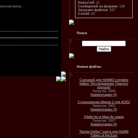
Новостей
: 21
лансирована..
Сообщений на форуме
: 139
Загрузил файлов
: 547
Статей
: 53
Поиск
Новые файлы
Сценарий для HoMM3 complete
edition "Исследование Тёмного
портала"
Загрузок: 1866
Комментарии (4)
Столкновение Миров 2 для AOE2
Загрузок: 2953
Комментарии (3)
Убийство в Маи Ди замке
Загрузок: 2827
Комментарии (4)
"Битва Небес" карта для HoMM
Tribies of the East