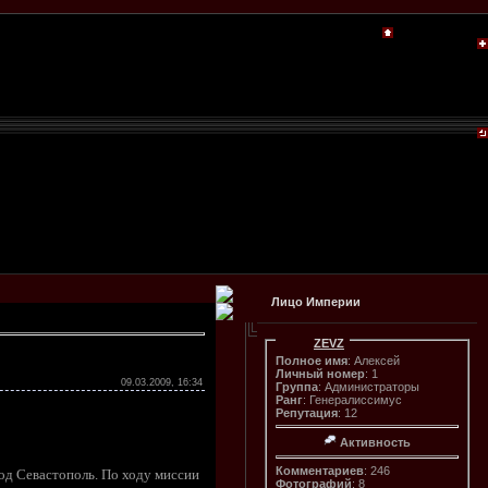
Лицо Империи
ZEVZ
Полное имя
: Алексей
Личный номер
: 1
09.03.2009, 16:34
Группа
: Администраторы
Ранг
: Генералиссимус
Репутация
: 12
Активность
Комментариев
: 246
од Севастополь. По ходу миссии
Фотографий
: 8