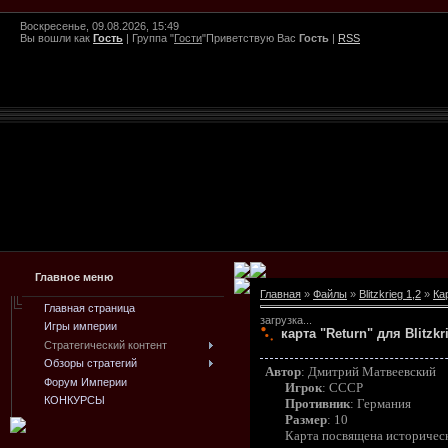
Воскресенье, 09.08.2026, 15:49
Вы вошли как
Гость
|
Группа
"
Гости
"
Приветствую Вас
Гость
|
RSS
Главное меню
Главная
»
Файлы
»
Blitzkrieg 1,2
»
Ка
Главная страница
загрузка...
Игры империи
карта "Return" для Blitzkr
Стратегический контент
Обзоры стратегий
Автор
: Дмитрий Матвеевский
Форум Империи
Игрок
: СССР
КОНКУРСЫ
Противник
: Германия
Размер
: 10
Карта посвящена историческ