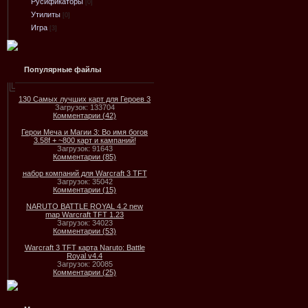
Русификаторы
[0]
Утилиты
[0]
Игра
[3]
Популярные файлы
130 Самых лучших карт для Героев 3
Загрузок: 133704
Комментарии (42)
Герои Меча и Магии 3: Во имя богов
3.58f + ~800 карт и кампаний!
Загрузок: 91643
Комментарии (85)
набор компаний для Warcraft 3 TFT
Загрузок: 35042
Комментарии (15)
NARUTO BATTLE ROYAL 4.2 new
map Warcraft TFT 1.23
Загрузок: 34023
Комментарии (53)
Warcraft 3 TFT карта Naruto: Battle
Royal v4.4
Загрузок: 20085
Комментарии (25)