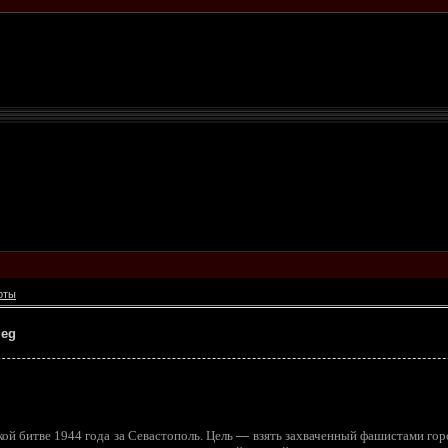
рты
ieg
ой битве 1944 года за Севастополь. Цель
—
взять захваченный фашистами гор