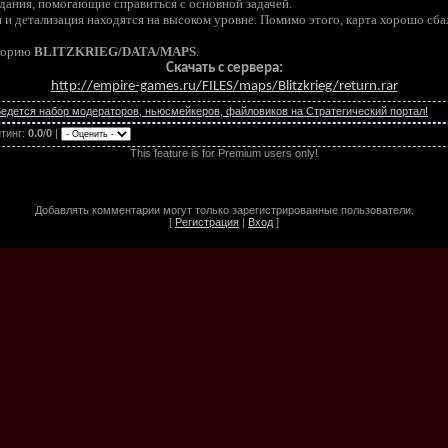
дания, помогающие справиться с основной задачей.
 и детализация находятся на высоком уровне. Помимо этого, карта хорошо сба
кторию
BLITZKRIEG/DATA/MAPS
.
Скачать с сервера:
http://empire-games.ru/FILES/maps/Blitzkrieg/return.rar
едется набор модераторов, ньюсмейкеров, файловиков на Стратегический портал!
тинг
:
0.0
/
0
|
This feature is for Premium users only!
Добавлять комментарии могут только зарегистрированные пользователи.
[
Регистрация
|
Вход
]