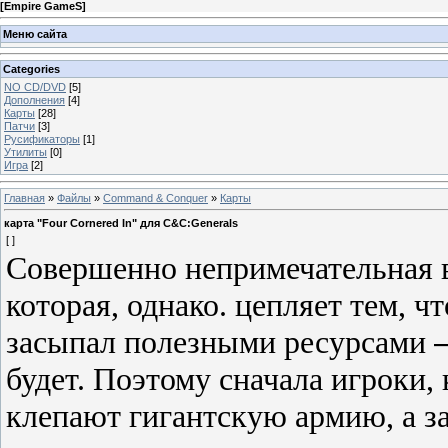
[
Empire GameS
]
Меню сайта
Categories
NO CD/DVD
[5]
Дополнения
[4]
Карты
[28]
Патчи
[3]
Русификаторы
[1]
Утилиты
[0]
Игра
[2]
Главная
»
Файлы
»
Command & Conquer
»
Карты
карта "Four Cornered In" для C&C:Generals
[ ]
Совершенно непримечательная в 
которая, однако. цепляет тем, ч
засыпал полезными ресурсами
будет. Поэтому сначала игроки,
клепают гигантскую армию, а з