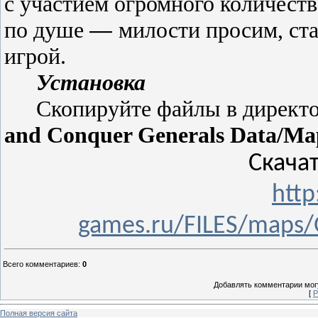
с участием огромного количест
по душе
—
милости просим, ста
игрой.
Установка
Скопируйте файлы в дирек
and Conquer Generals Data/Ma
Скачат
http
games.ru/FILES/maps/
Всего комментариев
:
0
Добавлять комментарии могу
[
Р
Полная версия сайта