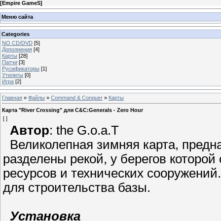
[
Empire GameS
]
Меню сайта
Categories
NO CD/DVD
[5]
Дополнения
[4]
Карты
[28]
Патчи
[3]
Русификаторы
[1]
Утилиты
[0]
Игра
[2]
Главная
»
Файлы
»
Command & Conquer
»
Карты
Карта "River Crossing" для C&C:Generals - Zero Hour
[ ]
Автор
: the G.o.a.T
Великолепная зимняя карта, предна
разделены рекой, у берегов которой
ресурсов и технических сооружени
для строительства базы.
Установка