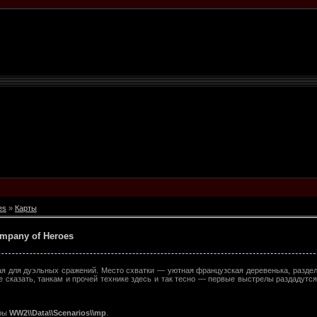
es
»
Карты
ompany of Heroes
я для дуэльных сражений. Место схватки — уютная французская деревенька, разде
де сказать, танкам и прочей технике здесь и так тесно — первые выстрелы раздадутс
гры
WW2\\Data\\Scenarios\\mp
.