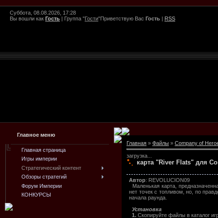
Суббота, 08.08.2026, 17:28
Вы вошли как
Гость
|
Группа
"
Гости
"
Приветствую Вас
Гость
|
RSS
Главное меню
Главная
»
Файлы
»
Company of Hero
Главная страница
загрузка...
Игры империи
карта "River Flats" для C
Стратегический контент
Обзоры стратегий
Автор
: REVOLUCION09
Форум Империи
Маленькая карта, предназначенна
нет точек с топливом, но, по прав
КОНКУРСЫ
начала раунда.
Установка
1.
Скопируйте файлы в каталог и