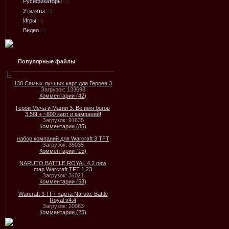
Русификаторы
[1]
Утилиты
[0]
Игры
[3]
Видео
[1]
Популярные файлы
130 Самых лучших карт для Героев 3
Загрузок: 133698
Комментарии (42)
Герои Меча и Магии 3: Во имя богов
3.58f + ~800 карт и кампаний!
Загрузок: 91635
Комментарии (85)
набор компаний для Warcraft 3 TFT
Загрузок: 35035
Комментарии (15)
NARUTO BATTLE ROYAL 4.2 new
map Warcraft TFT 1.23
Загрузок: 34021
Комментарии (53)
Warcraft 3 TFT карта Naruto: Battle
Royal v4.4
Загрузок: 20083
Комментарии (25)