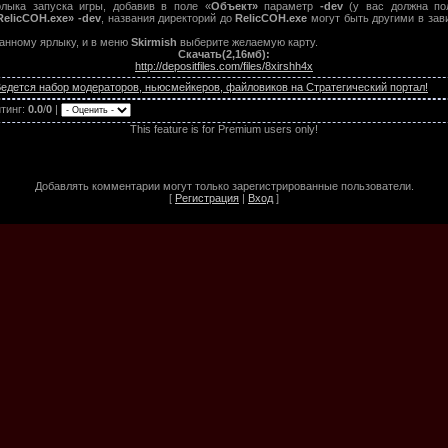
лыка запуска игры, добавив в поле «
Объект»
параметр
-dev
(у вас должна пол
RelicCOH.exe» -dev
, названия директорий до
RelicCOH.exe
могут быть другими в зави
данному ярлыку, и в меню
Skirmish
выберите желаемую карту.
Скачать(2,16мб):
http://depositfiles.com/files/8xirshh4x
едется набор модераторов, ньюсмейкеров, файловиков на Стратегический портал!
тинг
:
0.0
/
0
|
This feature is for Premium users only!
Добавлять комментарии могут только зарегистрированные пользователи.
[
Регистрация
|
Вход
]