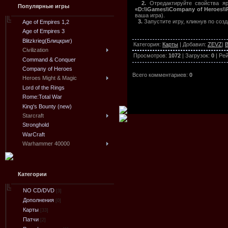
2.
Отредактируйте свойства яр
Популярные игры
«D:\\Games\\Company of Heroes\\
ваша игра).
3.
Запустите игру, кликнув по соз
Age of Empires 1,2
Age of Empires 3
Blitzkrieg(Блицкриг)
Категория
:
Карты
|
Добавил
:
ZEVZ
|
В
Civilization
Просмотров
:
1072
|
Загрузок
:
0
|
Рей
Command & Conquer
Company of Heroes
Всего комментариев
:
0
Heroes Might & Magic
Lord of the Rings
Rome:Total War
King's Bounty (new)
Starcraft
Stronghold
WarCraft
Warhammer 40000
Категории
NO CD/DVD
[3]
Дополнения
[0]
Карты
[33]
Патчи
[2]