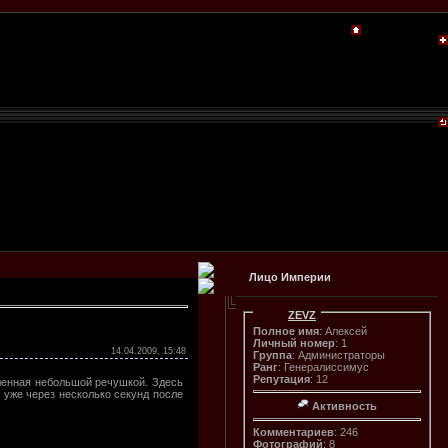
Лицо Империи
ZEVZ
Полное имя
: Алексей
Личный номер
: 1
14.04.2009, 15:48
Группа
: Администраторы
Ранг
: Генералиссимус
Репутация
: 12
ленная небольшой речушкой. Здесь
я уже через несколько секунд после
Активность
Комментариев
: 246
Фотографий
: 8