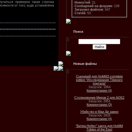
учиться примерно такая строчка
Новостей
: 21
симости от того, куда установлена
Сообщений на форуме
: 139
Загрузил файлов
: 547
Статей
: 53
Поиск
Новые файлы
Сценарий для HoMM3 complete
edition "Исследование Тёмного
портала"
Загрузок: 1864
Комментарии (4)
Столкновение Миров 2 для AOE2
Загрузок: 2951
Комментарии (3)
Убийство в Маи Ди замке
Загрузок: 2825
Комментарии (4)
"Битва Небес" карта для HoMM
Tribies of the East