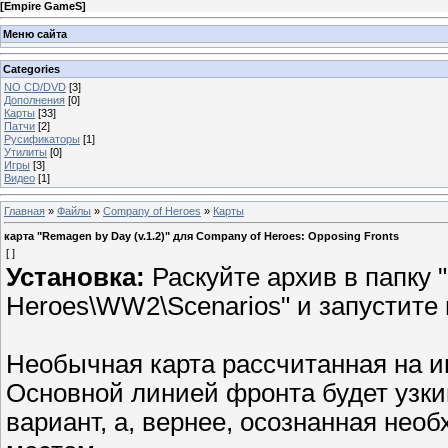
[
Empire GameS
]
Меню сайта
Categories
NO CD/DVD
[3]
Дополнения
[0]
Карты
[33]
Патчи
[2]
Русификаторы
[1]
Утилиты
[0]
Игры
[3]
Видео
[1]
Главная
»
Файлы
»
Company of Heroes
»
Карты
карта "Remagen by Day (v.1.2)" для Company of Heroes: Opposing Fronts
[ ]
Установка:
Раскуйте архив в папку 
Heroes\WW2\Scenarios" и запустите 
Необычная карта рассчитанная на иг
Основной линией фронта будет узки
вариант, а, вернее, осознанная нео