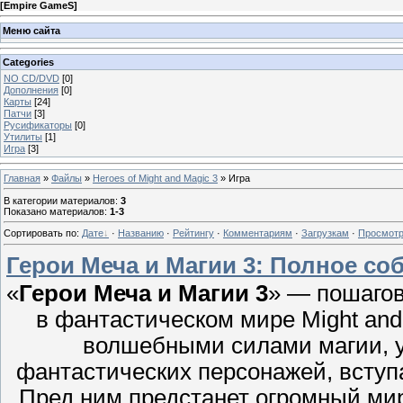
[
Empire GameS
]
Меню сайта
Categories
NO CD/DVD
[0]
Дополнения
[0]
Карты
[24]
Патчи
[3]
Русификаторы
[0]
Утилиты
[1]
Игра
[3]
Главная
»
Файлы
»
Heroes of Might and Magic 3
» Игра
В категории материалов
:
3
Показано материалов
:
1-3
Сортировать по
:
Дате
·
Названию
·
Рейтингу
·
Комментариям
·
Загрузкам
·
Просмот
Герои Меча и Магии 3: Полное со
«
Герои Меча и Магии 3
» — пошагов
в фантастическом мире Might and 
волшебными силами магии, 
фантастических персонажей, вступ
Пред ним предстанет огромный ми