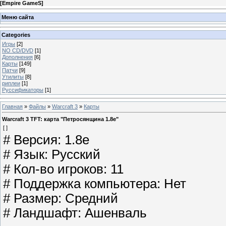
[
Empire GameS
]
Меню сайта
Categories
Игры
[2]
NO CD/DVD
[1]
Дополнения
[6]
Карты
[149]
Патчи
[9]
Утилиты
[8]
риплеи
[1]
Руссификаторы
[1]
Главная
»
Файлы
»
Warcraft 3
»
Карты
Warcraft 3 TFT: карта "Петросянщина 1.8е"
[ ]
# Версия: 1.8e
# Язык: Русский
# Кол-во игроков: 11
# Поддержка компьютера: Нет
# Размер: Средний
# Ландшафт: Ашенваль