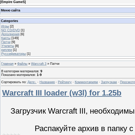
[
Empire GameS
]
Меню сайта
Categories
Игры
[2]
NO CD/DVD
[1]
Дополнения
[6]
Карты
[149]
Патчи
[9]
Утилиты
[8]
риплеи
[1]
Руссификаторы
[1]
Главная
»
Файлы
»
Warcraft 3
» Патчи
В категории материалов
:
9
Показано материалов
:
1-9
Сортировать по
:
Дате
·
Названию
·
Рейтингу
·
Комментариям
·
Загрузкам
·
Просмот
Warcraft III loader (w3l) for 1.25b
Загрузчик Warcraft III, необходимы
Распакуйте архив в папку с 