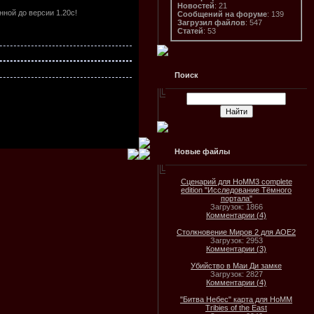
Новостей
: 21
ной до версии 1.20c!
Сообщений на форуме
: 139
Загрузил файлов
: 547
Статей
: 53
Поиск
Новые файлы
Сценарий для HoMM3 complete
edition "Исследование Тёмного
портала"
Загрузок: 1866
Комментарии (4)
Столкновение Миров 2 для AOE2
Загрузок: 2953
Комментарии (3)
Убийство в Маи Ди замке
Загрузок: 2827
Комментарии (4)
"Битва Небес" карта для HoMM
Tribies of the East