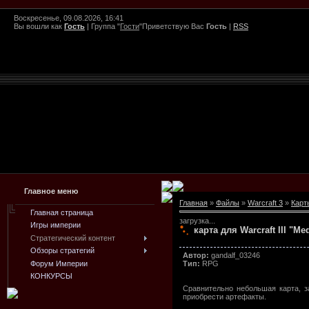
Воскресенье, 09.08.2026, 16:41
Вы вошли как
Гость
|
Группа
"
Гости
"
Приветствую Вас
Гость
|
RSS
Главное меню
Главная
»
Файлы
»
Warcraft 3
»
Карт
Главная страница
загрузка...
Игры империи
карта для Warcraft III "Me
Стратегический контент
Обзоры стратегий
Автор:
gandalf_03246
Форум Империи
Тип:
RPG
КОНКУРСЫ
Сравнительно небольшая карта, з
приобрести артефакты.