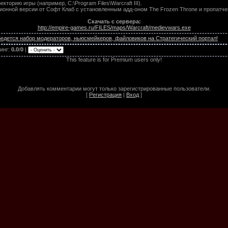
кторию игры (например, C:\Program Files\Warcraft III).
онной версии от Софт Клаб c установленным адд-оном The Frozen Throne и пропатчен
Скачать с сервера:
http://empire-games.ru/FILES/maps/Warcraft/medievwars.exe
едется набор модераторов, ньюсмейкеров, файловиков на Стратегический портал!
инг
:
0.0
/
0
|
This feature is for Premium users only!
Добавлять комментарии могут только зарегистрированные пользователи.
[
Регистрация
|
Вход
]