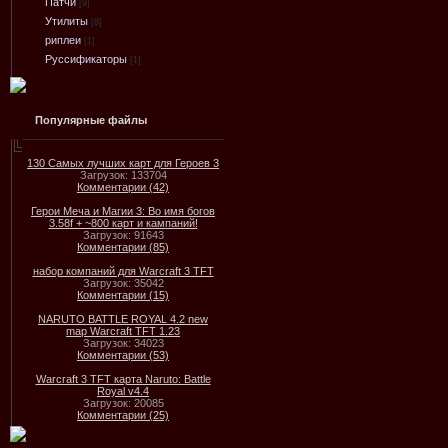
Патчи
[9]
Утилиты
[8]
риплеи
[1]
Руссификаторы
[1]
Популярные файлы
130 Самых лучших карт для Героев 3
Загрузок: 133704
Комментарии (42)
Герои Меча и Магии 3: Во имя богов
3.58f + ~800 карт и кампаний!
Загрузок: 91643
Комментарии (85)
набор компаний для Warcraft 3 TFT
Загрузок: 35042
Комментарии (15)
NARUTO BATTLE ROYAL 4.2 new
map Warcraft TFT 1.23
Загрузок: 34023
Комментарии (53)
Warcraft 3 TFT карта Naruto: Battle
Royal v4.4
Загрузок: 20085
Комментарии (25)