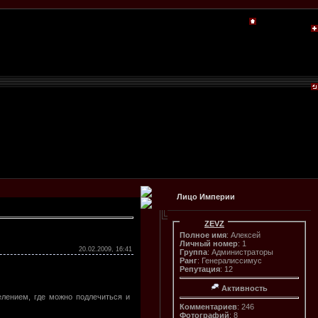
Лицо Империи
ZEVZ
Полное имя
: Алексей
Личный номер
: 1
20.02.2009, 16:41
Группа
: Администраторы
Ранг
: Генералиссимус
Репутация
: 12
Активность
елением, где можно подлечиться и
Комментариев
: 246
Фотографий
: 8