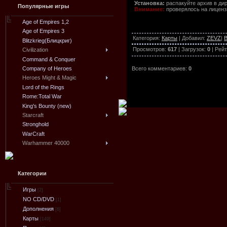
Установка:
распакуйте архив в дире
Популярные игры
Внимание:
проверялось на лицензи
Age of Empires 1,2
Age of Empires 3
Категория
:
Карты
|
Добавил
:
ZEVZ
|
В
Blitzkrieg(Блицкриг)
Просмотров
:
617
|
Загрузок
:
0
|
Рейт
Civilization
Command & Conquer
Всего комментариев
:
0
Company of Heroes
Heroes Might & Magic
Lord of the Rings
Rome:Total War
King's Bounty (new)
Starcraft
Stronghold
WarCraft
Warhammer 40000
Категории
Игры
[2]
NO CD/DVD
[1]
Дополнения
[6]
Карты
[149]