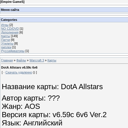
[
Empire GameS
]
Меню сайта
Categories
Игры
[2]
NO CD/DVD
[1]
Дополнения
[6]
Карты
[149]
Патчи
[9]
Утилиты
[8]
риплеи
[1]
Руссификаторы
[1]
Главная
»
Файлы
»
Warcraft 3
»
Карты
DotA Allstars v6.59c 6v6
[ ·
Скачать удаленно
() ]
Название карты: DotA Allstars
Автор карты: ???
Жанр: AOS
Версия карты: v6.59c 6v6 Ver.2
Язык: Английский