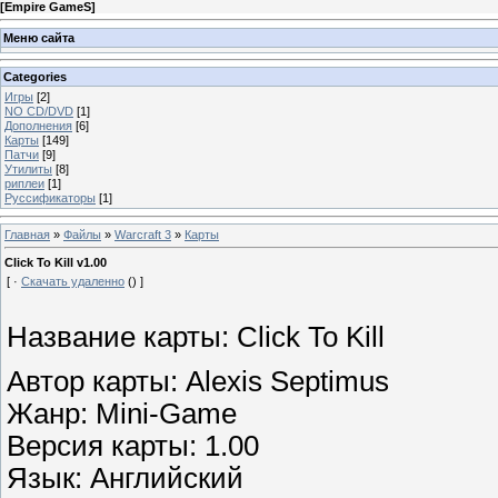
[
Empire GameS
]
Меню сайта
Categories
Игры
[2]
NO CD/DVD
[1]
Дополнения
[6]
Карты
[149]
Патчи
[9]
Утилиты
[8]
риплеи
[1]
Руссификаторы
[1]
Главная
»
Файлы
»
Warcraft 3
»
Карты
Click To Kill v1.00
[ ·
Скачать удаленно
() ]
Название карты: Click To Kill
Автор карты: Alexis Septimus
Жанр: Mini-Game
Версия карты: 1.00
Язык: Английский