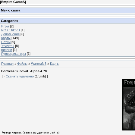
[
Empire GameS
]
Меню сайта
Categories
Игры
[2]
NO CD/DVD
[1]
Дополнения
[6]
Карты
[149]
Патчи
[9]
Утилиты
[8]
риплеи
[1]
Руссификаторы
[1]
Главная
»
Файлы
»
Warcraft 3
»
Карты
Fortress SurvivaL Alpha 4.70
[ ·
Скачать удаленно
(1.3mb) ]
Автор карты: (взята из другого сайта)