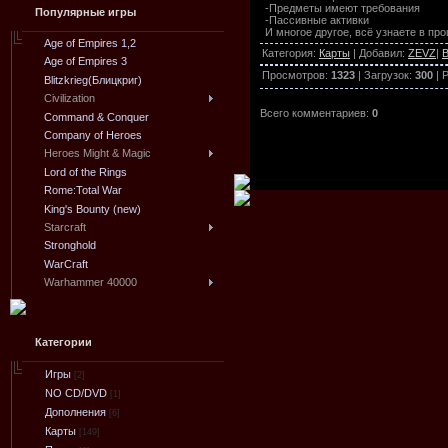
-Предметы имеют требования
Популярные игры
-Пассивные активки
И многое другое, всё узнаете в про
Age of Empires 1,2
Категория
:
Карты
|
Добавил
:
ZEVZ
|
В
Age of Empires 3
Просмотров
:
1323
|
Загрузок
:
300
|
Р
Blitzkrieg(Блицкриг)
Civilization
Всего комментариев
:
0
Command & Conquer
Company of Heroes
Heroes Might & Magic
Lord of the Rings
Rome:Total War
King's Bounty (new)
Starcraft
Stronghold
WarCraft
Warhammer 40000
Категории
Игры
[2]
NO CD/DVD
[1]
Дополнения
[6]
Карты
[149]