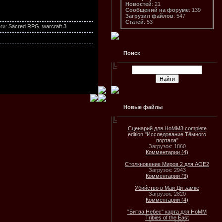
Новостей
: 21
Сообщений на форуме
: 139
Загрузил файлов
: 547
Статей
: 53
ги
:
Sacred RPG
,
warcraft 3
Поиск
Новые файлы
Сценарий для HoMM3 complete
edition "Исследование Тёмного
портала"
Загрузок: 1860
Комментарии (4)
Столкновение Миров 2 для AOE2
Загрузок: 2943
Комментарии (3)
Убийство в Маи Ди замке
Загрузок: 2820
Комментарии (4)
"Битва Небес" карта для HoMM
Tribies of the East