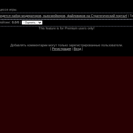
цессе игры.
едется набор модераторов, ньюсмейкеров, файловиков на Стратегический портал!
|
Те
ейтинг
:
0.0
/
0
|
This feature is for Premium users only!
Добавлять комментарии могут только зарегистрированные пользователи.
[
Регистрация
|
Вход
]