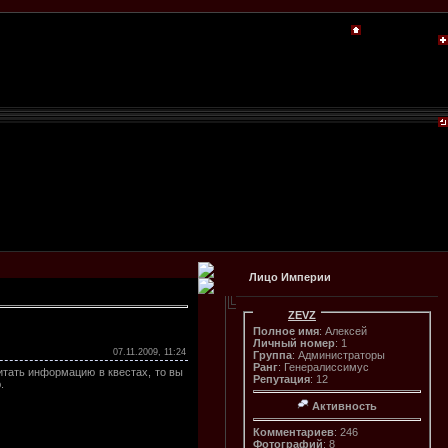
Лицо Империи
ZEVZ
Полное имя
: Алексей
Личный номер
: 1
07.11.2009, 11:24
Группа
: Администраторы
Ранг
: Генералиссимус
читать информацию в квестах, то вы
Репутация
: 12
.
Активность
Комментариев
: 246
Фотографий
: 8