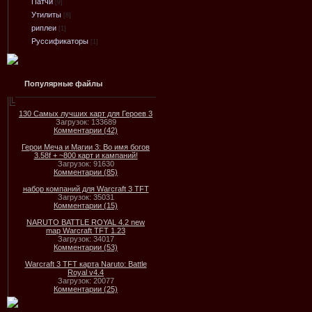
Патчи
[9]
Утилиты
[8]
риплеи
[1]
Руссификаторы
[1]
Популярные файлы
130 Самых лучших карт для Героев 3
Загрузок: 133689
Комментарии (42)
Герои Меча и Магии 3: Во имя богов
3.58f + ~800 карт и кампаний!
Загрузок: 91630
Комментарии (85)
набор компаний для Warcraft 3 TFT
Загрузок: 35031
Комментарии (15)
NARUTO BATTLE ROYAL 4.2 new
map Warcraft TFT 1.23
Загрузок: 34017
Комментарии (53)
Warcraft 3 TFT карта Naruto: Battle
Royal v4.4
Загрузок: 20077
Комментарии (25)