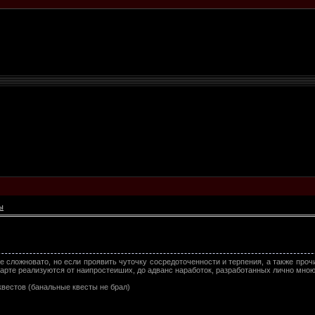
ы
е сложновато, но если проявить чуточку сосредоточенности и терпения, а также про
 карте реализуются от наипростеиших, до адванс наработок, разработанных лично мною
 квестов (банальные квесты не брал)