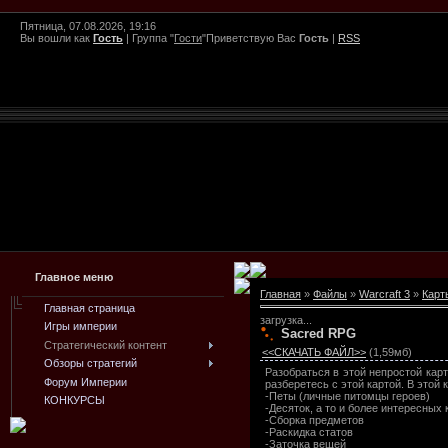
Пятница, 07.08.2026, 19:16
Вы вошли как
Гость
|
Группа
"
Гости
"
Приветствую Вас
Гость
|
RSS
Главное меню
Главная
»
Файлы
»
Warcraft 3
»
Карт
Главная страница
загрузка...
Игры империи
Sacred RPG
Стратегический контент
<<СКАЧАТЬ ФАЙЛ>>
(1,59мб)
Обзоры стратегий
Разобраться в этой непростой карт
Форум Империи
разберетесь с этой картой. В этой
-Петы (личные питомцы героев)
КОНКУРСЫ
-Десяток, а то и более интересных
-Сборка предметов
-Раскидка статов
-Заточка вещей