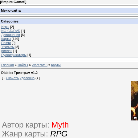
[
Empire GameS
]
Меню сайта
Categories
Игры
[2]
NO CD/DVD
[1]
Дополнения
[6]
Карты
[149]
Патчи
[9]
Утилиты
[8]
риплеи
[1]
Руссификаторы
[1]
Главная
»
Файлы
»
Warcraft 3
»
Карты
Diablo: Тристрам v1.2
[ ·
Скачать удаленно
() ]
Автор карты:
Myth
Жанр карты:
RPG