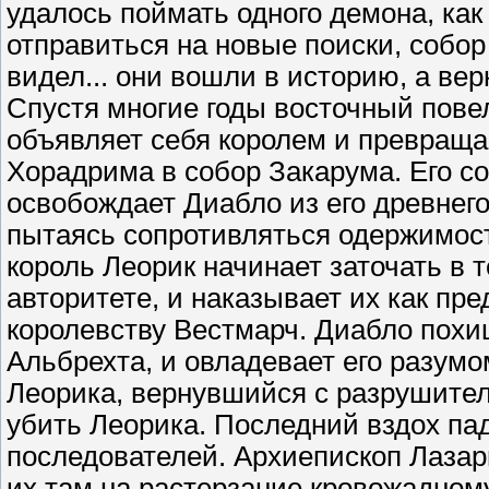
удалось поймать одного демона, как
отправиться на новые поиски, собор
видел... они вошли в историю, а верн
Спустя многие годы восточный пове
объявляет себя королем и превращ
Хорадрима в собор Закарума. Его со
освобождает Диабло из его древнего
пытаясь сопротивляться одержимос
король Леорик начинает заточать в т
авторитете, и наказывает их как пр
королевству Вестмарч. Диабло похи
Альбрехта, и овладевает его разумо
Леорика, вернувшийся с разрушите
убить Леорика. Последний вздох па
последователей. Архиепископ Лазарь
их там на растерзание кровожадном