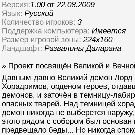
Версия:
1.00
от
22.08.2009
Язык:
Русский
Количество игроков:
3
Поддержка компьютера:
Имеется
Размер игровой зоны:
224х160
Ландшафт:
Развалины Даларана
» Проект посвящён Великой и Вечной
Давным-давно Великий демон Лорд
Хорадримов, орденом героев, отдав
демонов, и заточён в темницу-лаби
опасных тварей. Над темницей хора
демон никогда не выберется наружу,
этого рядом с собором был основан 
предвещало беды... Но никогда спок