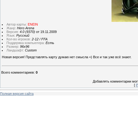
Автор карты:
ENEIN
Жанр:
Hero Arena
Версия:
4.0 (9370)
от 19.11.2009
Язык:
Русский
Кол-во игроков:
2-12 / FFA
Поддержка компьютера:
Есть
Размер:
96х96
Ландшафт:
Custom
Новая версия! Представлять карту думаю нет смысла =) Все и так уже всё знают.
Всего комментариев
:
0
Добавлять комментарии могу
[
Р
Полная версия сайта