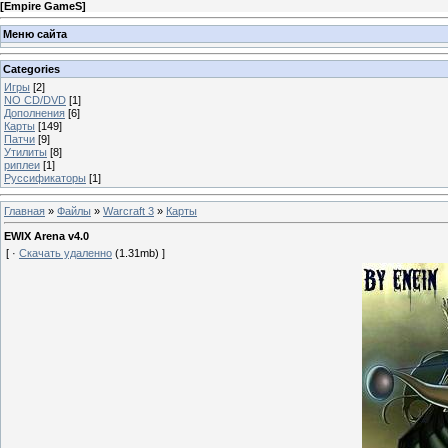
[
Empire GameS
]
Меню сайта
Categories
Игры
[2]
NO CD/DVD
[1]
Дополнения
[6]
Карты
[149]
Патчи
[9]
Утилиты
[8]
риплеи
[1]
Руссификаторы
[1]
Главная
»
Файлы
»
Warcraft 3
»
Карты
EWIX Arena v4.0
[ ·
Скачать удаленно
(1.31mb) ]