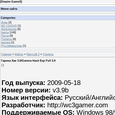
[
Empire GameS
]
Меню сайта
Categories
Игры
[2]
NO CD/DVD
[1]
Дополнения
[6]
Карты
[149]
Патчи
[9]
Утилиты
[8]
риплеи
[1]
Руссификаторы
[1]
Главная
»
Файлы
»
Warcraft 3
»
Утилиты
Гарена Хак 3.9/Garena Hack Exp Full 3.9
[ ]
Год выпуска:
2009-05-18
Номер версии:
v3.9b
Язык интерфейса:
Русский/Англий
Разработчик:
http://wc3gamer.com
Поддерживаемые OS:
Windows 98/9