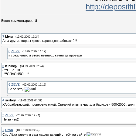
http://depositf
Всего комментариев
:
8
7
Ммм
(15.09.2009 15:24)
А на другие сервы кроме гарены,он работает?!!!
8
ZEVZ
(16.09.2009 14:17)
к сожалению я этого незнаю.. качни да проверь
5
Kiruh@
(04.09.2009 02:24)
СУПЕР!!!!!!!
!!!!!СПАСИБО!!!!!!
6
ZEVZ
(05.09.2009 15:12)
не за что)
4
serhey
(19.08.2009 04:37)
ХАК работающий, проверено мной. Средний опыт в час для басиков - 800-2000 , для 
3
ZEVZ
(23.07.2009 19:44)
Не за что))
2
Dron
(18.07.2009 03:54)
Спс Лёха гарену я сам нашел да ещё у тебя на сайте