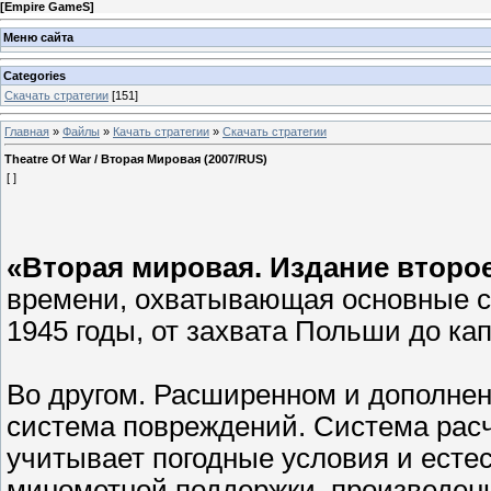
[
Empire GameS
]
Меню сайта
Categories
Скачать стратегии
[151]
Главная
»
Файлы
»
Качать стратегии
»
Скачать стратегии
Theatre Of War / Вторая Мировая (2007/RUS)
[ ]
«Вторая мировая. Издание второ
времени, охватывающая основные с
1945 годы, от захвата Польши до ка
Во другом. Расширенном и дополне
система повреждений. Система расч
учитывает погодные условия и есте
минометной поддержки, произведены