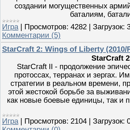
создании могущественных армий
баталиям, батал
Игра
|
Просмотров:
4282
|
Загрузок:
Комментарии (5)
StarCraft 2: Wings of Liberty (2010/
StarCraft 2
StarCraft II - продолжение эпич
протоссах, терранах и зергах. И
стратегии в реальном времени, пр
этой жестокой борьбе за выживан
как новые боевые единицы, так и
Игра
|
Просмотров:
2104
|
Загрузок:
Комментарии (0)