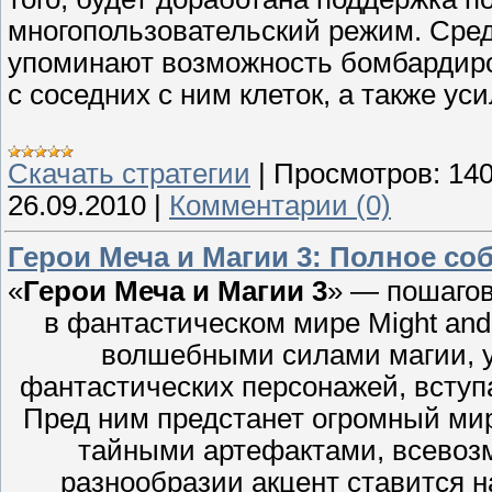
многопользовательский режим. Сред
упоминают возможность бомбардиро
с соседних с ним клеток, а также ус
Скачать стратегии
|
Просмотров:
14
26.09.2010
|
Комментарии (0)
Герои Меча и Магии 3: Полное со
«
Герои Меча и Магии 3
» — пошагов
в фантастическом мире Might and 
волшебными силами магии, 
фантастических персонажей, вступ
Пред ним предстанет огромный ми
тайными артефактами, всевоз
разнообразии акцент ставится н