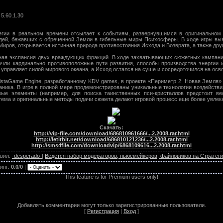
5.60.1.30
егии в реальном времени отсылает к событиям, развернувшимся в оригинальном 
дей, бежавших с обреченной Земли в гибельные миры Психосферы. В ходе игры выя
Миров, открывается истинная природа противостояния Исхода и Возврата, а также др
ая экспансия двух враждующих фракций. В ходе захватывающих сюжетных кампаний
очли кардинально противоположные пути развития, способы производства энергии и
 управляет силой мирового океана, а Исход остался на суше и сосредоточился на ос
istaGame Engine, разработанному KDV games, в проекте «Периметр 2: Новая Земля
аника. В игре в полной мере продемонстрированы уникальные технологии воздействи
вые элементы (например, для поиска таинственных пси-кристаллов предстоит ве
стема и оригинальные методы подачи сюжета делают игровой процесс еще более увл
Скачать:
http://vip-file.com/download/686810961666/...2.2008.rar.html
http://letitbit.net/download/686810121236/...2.2008.rar.html
http://sms4file.com/downloadvip/6868109616...2.2008.rar.html
вил
:
-desperado-
|
Ведется набор модераторов, ньюсмейкеров, файловиков на Стратеги
инг
:
0.0
/
0
|
This feature is for Premium users only!
Добавлять комментарии могут только зарегистрированные пользователи.
[
Регистрация
|
Вход
]