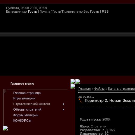
Суббота, 08.08.2026, 09:09
Вы вошли как
Гость
|
Группа
"
Гости
"
Приветствую Вас
Гость
|
RSS
Главное меню
Главная
»
Файлы
»
Качать стратегии
Главная страница
загрузка...
Игры империи
Периметр 2: Новая Земля
Стратегический контент
Обзоры стратегий
Форум Империи
Год выпуска
: 2008
КОНКУРСЫ
Жанр
: Стратегия
Разработчик
: К-Д ЛАБ
Издательство
: 1С