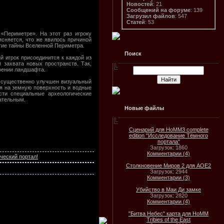
Новостей
: 21
Сообщений на форуме
: 139
Загрузил файлов
: 547
Статей
: 53
«Периметре». На этот раз игроку
сняется, что же явилось причиной
угие тайны Вселенной Периметра.
Поиск
 игрок присоединится к каждой из
 захвата новых пространств. Так,
воении ландшафта.
» существенно улучшен визуальный
я на земную поверхность и водные
сти специальные археологические
екательным.
Новые файлы
Сценарий для HoMM3 complete
edition "Исследование Тёмного
портала"
Загрузок: 1860
Комментарии (4)
ческий портал!
Столкновение Миров 2 для AOE2
Загрузок: 2944
Комментарии (3)
Убийство в Маи Ди замке
Загрузок: 2820
Комментарии (4)
"Битва Небес" карта для HoMM
Tribies of the East