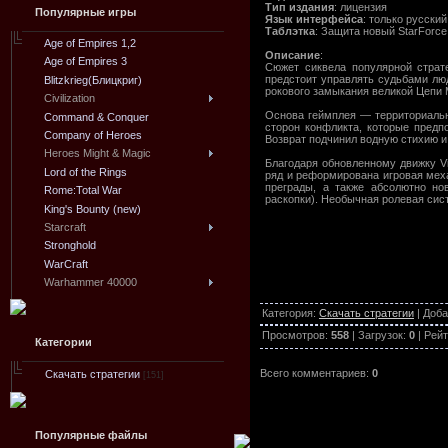
Тип издания
: лицензия
Популярные игры
Язык интерфейса
: только русский
Таблэтка
: Защита новый StarForce 
Age of Empires 1,2
Описание
:
Age of Empires 3
Сюжет сиквела популярной страт
предстоит управлять судьбами лю
Blitzkrieg(Блицкриг)
рокового замыкания великой Цепи 
Civilization
Основа геймплея — территориальн
Command & Conquer
сторон конфликта, которые предп
Company of Heroes
Возврат подчинил водную стихию и
Heroes Might & Magic
Благодаря обновленному движку V
Lord of the Rings
ряд и реформирована игровая мех
преграды, а также абсолютно но
Rome:Total War
раскопки). Необычная ролевая си
King's Bounty (new)
Starcraft
Stronghold
WarCraft
Warhammer 40000
Категория
:
Скачать стратегии
|
Доба
Просмотров
:
558
|
Загрузок
:
0
|
Рейт
Категории
Всего комментариев
:
0
Скачать стратегии
[151]
Популярные файлы