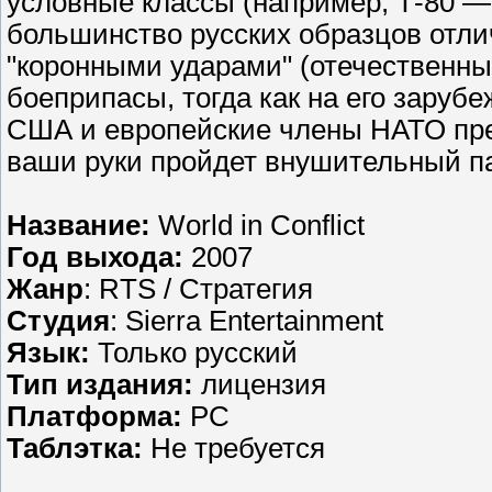
условные классы (например, Т-80 —
большинство русских образцов отли
"коронными ударами" (отечественны
боеприпасы, тогда как на его зарубе
США и европейские члены НАТО пре
ваши руки пройдет внушительный п
Название:
World in Conflict
Год выхода:
2007
Жанр
: RTS / Стратегия
Студия
: Sierra Entertainment
Язык:
Только русский
Тип издания:
лицензия
Платформа:
PC
Таблэтка:
Не требуется