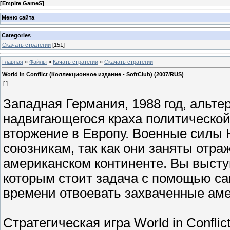
[
Empire GameS
]
Меню сайта
Categories
Скачать стратегии
[151]
Главная
»
Файлы
»
Качать стратегии
»
Скачать стратегии
World in Conflict (Коллекционное издание - SoftClub) (2007/RUS)
[ ]
Западная Германия, 1988 год, альт
надвигающегося краха политической
вторжение в Европу. Военные силы 
союзникам, так как они заняты отра
американском континенте. Вы высту
которым стоит задача с помощью са
времени отвоевать захваченные аме
Стратегическая игра World in Confl