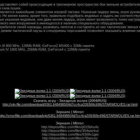
редставляют собой происходящие в трехмерном пространстве бои звеньев истребителей
и сила пушек.
является важнейшим элементом игровой тактики. Назначая лидера звена, игрок руково
. Не менее важно, кроме того, правильно подобрать ведомых и задать им соответст
ые указания ведомым, или даже меняя лидера, игрок имеет возможность тонко настра
яемого ими вооружения и имеющегося в наличии специального оборудования.
ребители своей команды, развивать пилотов и составлять из них тактические звенья 
а режим тактической паузы и спецприемы персонажей позволяют оказывать влияние н
m III 800 MHz, 128Mb RAM, GeForce2 MX400 с 32Mb памяти
ium IV 1800 MHz, 256Mb RAM, GeForce4 с 128Mb памяти
Скачать игру - Звездные волки (2004/RUS)
http://vip-file.com/download/6361.648498504d7cc4ca339369c696/STARWOLVES.rar.html
Зеркало | Mirror:
http://sms4file.com/downloadvip/6361.648498504d7cc4ca339369c696/STARWOLVES.rar.htm
Зеркало | Mirror:
http://depositfiles.com/files/p015bhu4s
http://depositfiles.com/files/354wwrkul
http://depositfiles.com/files/6368v1get
http://depositfiles.com/files/r7i0ancev