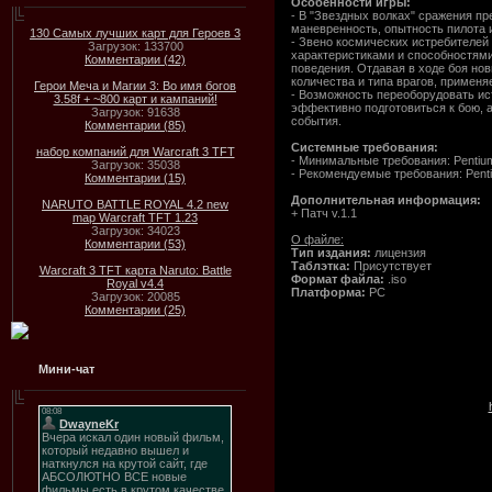
Особенности игры:
- В "Звездных волках" сражения п
маневренность, опытность пилота 
130 Самых лучших карт для Героев 3
- Звено космических истребителей 
Загрузок: 133700
характеристиками и способностями
Комментарии (42)
поведения. Отдавая в ходе боя нов
количества и типа врагов, примен
Герои Меча и Магии 3: Во имя богов
- Возможность переоборудовать ист
3.58f + ~800 карт и кампаний!
эффективно подготовиться к бою, 
Загрузок: 91638
события.
Комментарии (85)
Системные требования:
набор компаний для Warcraft 3 TFT
- Минимальные требования: Pentiu
Загрузок: 35038
- Рекомендуемые требования: Pent
Комментарии (15)
Дополнительная информация:
NARUTO BATTLE ROYAL 4.2 new
+ Патч v.1.1
map Warcraft TFT 1.23
Загрузок: 34023
О файле:
Комментарии (53)
Тип издания:
лицензия
Таблэтка:
Присутствует
Warcraft 3 TFT карта Naruto: Battle
Формат файла:
.iso
Royal v4.4
Платформа:
PC
Загрузок: 20085
Комментарии (25)
Мини-чат