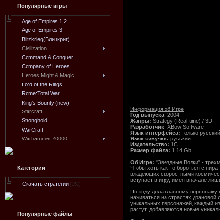
Популярные игры
Age of Empires 1,2
Age of Empires 3
Blitzkrieg(Блицкриг)
Civilization
Command & Conquer
Company of Heroes
Heroes Might & Magic
Lord of the Rings
Rome:Total War
King's Bounty (new)
Информация об Игре
Starcraft
Год выпуска:
2004
Stronghold
Жанры:
Strategy (Real-time) / 3D
Разработчик:
XBow Software
WarCraft
Язык интерфейса:
только русский
Язык озвучки:
русская
Warhammer 40000
Издательство:
1C
Размер файла:
1.14 Gb
Об Игре:
"Звездные Волки" - трех
Чтобы хоть как-то бороться с пира
Категории
владеющих скоростными космически
вступает в игру, имея вначале ли
Скачать стратегии
[151]
По ходу дела главному персонажу 
наживаться на страстях урановой 
уникальных персонажей, каждый из
растут, добавляются новые уникал
Популярные файлы