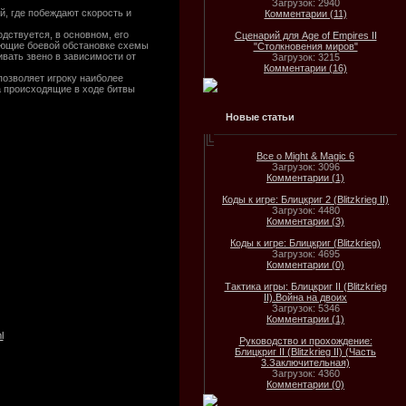
Загрузок: 2940
, где побеждают скорость и
Комментарии (11)
дствуется, в основном, его
Сценарий для Age of Empires II
вующие боевой обстановке схемы
"Столкновения миров"
ивать звено в зависимости от
Загрузок: 3215
Комментарии (16)
позволяет игроку наиболее
а происходящие в ходе битвы
Новые статьи
Все о Might & Magic 6
Загрузок: 3096
Комментарии (1)
Коды к игре: Блицкриг 2 (Blitzkrieg II)
Загрузок: 4480
Комментарии (3)
Коды к игре: Блицкриг (Blitzkrieg)
Загрузок: 4695
Комментарии (0)
Тактика игры: Блицкриг II (Blitzkrieg
II).Война на двоих
Загрузок: 5346
Комментарии (1)
l
Руководство и прохождение:
Блицкриг II (Blitzkrieg II) (Часть
3.Заключительная)
Загрузок: 4360
Комментарии (0)