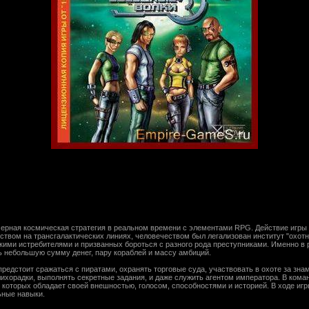
мерная космическая стратегия в реальном времени с элементами RPG. Действие игры
тством на трансгалактических линиях, человечеством был легализован институт "охотн
ми истребителями и призванных бороться с разного рода преступниками. Именно в р
шь небольшую сумму денег, пару кораблей и массу амбиций.
предстоит сражаться с пиратами, охранять торговые суда, участвовать в охоте за з
лихорадки, выполнять секретные задания, и даже служить агентом императора. В кома
 которых обладает своей внешностью, голосом, способностями и историей. В ходе иг
ьные навыки.