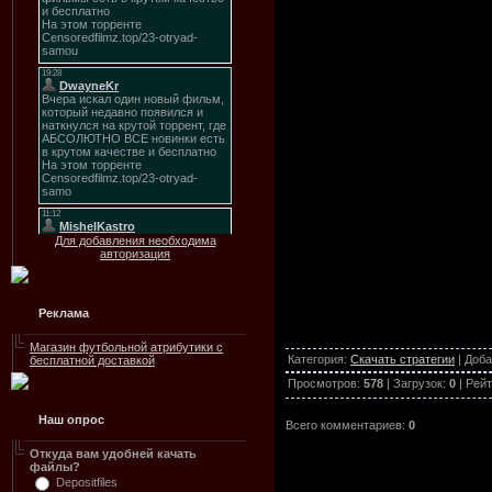
Для добавления необходима
авторизация
Реклама
Магазин футбольной атрибутики с
Категория
:
Скачать стратегии
|
Доба
бесплатной доставкой
Просмотров
:
578
|
Загрузок
:
0
|
Рейт
Наш опрос
Всего комментариев
:
0
Откуда вам удобней качать
файлы?
Depositfiles