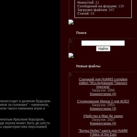
Новостей
: 21
Сообщений на форуме
: 139
Загрузил файлов
: 547
Статей
: 53
Поиск
Новые файлы
Сценарий для HoMM3 complete
edition "Исследование Тёмного
портала"
Загрузок: 1866
Комментарии (4)
 происходит в далеком будущем.
Столкновение Миров 2 для AOE2
иков за головами" - наемников,
Загрузок: 2953
оли такого наемника игрок и
Комментарии (3)
Убийство в Маи Ди замке
наменитым Красным Корсаром,
Загрузок: 2827
нде игрока может быть до шести
Комментарии (4)
ры характеристики персонажей
"Битва Небес" карта для HoMM
Tribies of the East