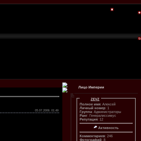
Лицо Империи
ZEVZ
Полное имя
: Алексей
Личный номер
: 1
05.07.2009, 01:49
Группа
: Администраторы
Ранг
: Генералиссимус
Репутация
: 12
Активность
Комментариев
: 246
Фотографий
: 8