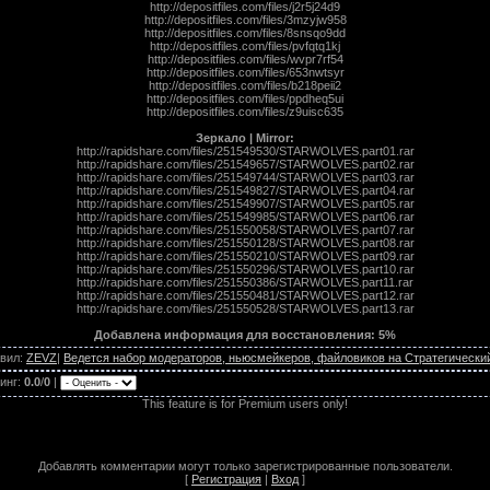
http://depositfiles.com/files/j2r5j24d9
http://depositfiles.com/files/3mzyjw958
http://depositfiles.com/files/8snsqo9dd
http://depositfiles.com/files/pvfqtq1kj
http://depositfiles.com/files/wvpr7rf54
http://depositfiles.com/files/653nwtsyr
http://depositfiles.com/files/b218peii2
http://depositfiles.com/files/ppdheq5ui
http://depositfiles.com/files/z9uisc635
Зеркало | Mirror:
http://rapidshare.com/files/251549530/STARWOLVES.part01.rar
http://rapidshare.com/files/251549657/STARWOLVES.part02.rar
http://rapidshare.com/files/251549744/STARWOLVES.part03.rar
http://rapidshare.com/files/251549827/STARWOLVES.part04.rar
http://rapidshare.com/files/251549907/STARWOLVES.part05.rar
http://rapidshare.com/files/251549985/STARWOLVES.part06.rar
http://rapidshare.com/files/251550058/STARWOLVES.part07.rar
http://rapidshare.com/files/251550128/STARWOLVES.part08.rar
http://rapidshare.com/files/251550210/STARWOLVES.part09.rar
http://rapidshare.com/files/251550296/STARWOLVES.part10.rar
http://rapidshare.com/files/251550386/STARWOLVES.part11.rar
http://rapidshare.com/files/251550481/STARWOLVES.part12.rar
http://rapidshare.com/files/251550528/STARWOLVES.part13.rar
Добавлена информация для восстановления: 5%
вил
:
ZEVZ
|
Ведется набор модераторов, ньюсмейкеров, файловиков на Стратегический
инг
:
0.0
/
0
|
This feature is for Premium users only!
Добавлять комментарии могут только зарегистрированные пользователи.
[
Регистрация
|
Вход
]