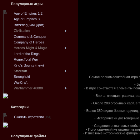
Популярные игры
Age of Empires 1,2
Age of Empires 3
Blitzkrieg(Блицкриг)
Civilization
Command & Conquer
Company of Heroes
Heroes Might & Magic
Lord of the Rings
Rome:Total War
King's Bounty (new)
Starcraft
Stronghold
- Самая полномасштабная игра о
WarCraft
- Б
- В игре сочетаются элементы поша
Warhammer 40000
- Впечатляющая графика, ве
- Около 200 огромных карт, в
Категории
- Более 350 видов боевых единиц,
Скачать стратегии
[151]
- Исторически достоверные 
- Сведения о значимых событ
- Поля сражений не ограничиваю
- Известные исторические фигуры -
Популярные файлы