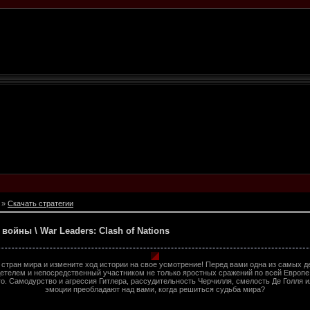
»
Скачать стратегии
ойны \ War Leaders: Clash of Nations
 стран мира и измените ход истории на свое усмотрение! Перед вами одна из самых д
етелем и непосредственный участником не только яростных сражений по всей Европе, 
о. Самодурство и агрессия Гитлера, рассудительность Черчилля, смелость Де Голля ил
эмоции преобладают над вами, когда решиться судьба мира?