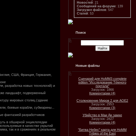
Новостей
: 21
Сообщений на форуме
: 139
Загрузил файлов
: 547
Статей
: 53
Поиск
Новые файлы
Англия, США, Франция, Германия,
Сценарий для HoMM3 complete
ионе
edition "Исследование Тёмного
ля, разработка новых технологий) и
портала"
Загрузок: 1866
акже ландшафт, подверженный
Комментарии (4)
ектуру мировых столиц (здание
Столкновение Миров 2 для AOE2
Загрузок: 2953
ели, боевые корабли, субмарины...
Комментарии (3)
ные фантазией разработчиков
Убийство в Маи Ди замке
Загрузок: 2827
нуть в обширной энциклопедии
Комментарии (4)
используемые в качестве укрытий
жима, так и в сражениях в реальном
"Битва Небес" карта для HoMM
Tribies of the East