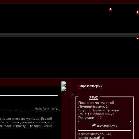
Лицо Империи
ZEVZ
Полное имя
: Алексей
Личный номер
: 1
26.08.2009, 20:24
Группа
: Администраторы
Ранг
: Генералиссимус
Репутация
: 12
етальных игр по мотивам Второй
но и тонких дипломатичских игр,
и воля к победе Сталина - какие
Активность
Комментариев
: 246
Фотографий
: 8