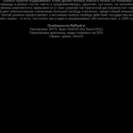
- Боевые корабли поддерживают огнем дружественные войска в битвах на побережье
 природы в разных частях света: в средиземноморье, джунглях, пустынях, на заснежен
тивника изменяется в зависимости от трех уровней «исторической достоверности»: пе
ой дает компьютерным соперникам большую свободу в мелочах, однако общий внешнеп
. Третий уровень предоставляет участникам полную свободу действий: государства мо
ние страны - то есть, поступать как угодно в предлагаемых обстоятельствах: в 1939 го
Особенности RePack'а:
Распакован SFFS. Вшит NoDVD (thx Razor1911)
Перепаковка оригинала, видео пережато на 50%.
Убрано: демки, DirectX.