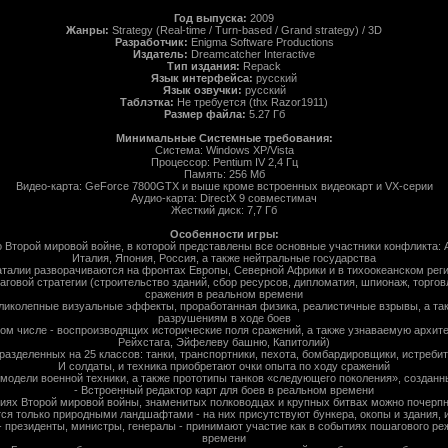
Год выпуска:
2009
Жанры:
Strategy (Real-time / Turn-based / Grand strategy) / 3D
Разработчик:
Enigma Software Productions
Издатель:
Dreamcatcher Interactive
Тип издания:
Repack
Язык интерфейса:
русский
Язык озвучки:
русский
Таблэтка:
Не требуется (thx Razor1911)
Размер файла:
5.27 Гб
Минимальные Системные требования:
Система: Windows XP/Vista
Процессор: Pentium IV 2,4 Гц
Память: 256 Мб
Видео-карта: GeForce 7800GTX и выше кроме встроенных видеокарт и VX-серии
Аудио-карта: DirectX 9 совместимач
Жесткий диск: 7,7 Гб
Особенности игры:
 Второй мировой войне, в которой представлены все основные участники конфликта: 
Италия, Япония, Россия, а также нейтральные государства
аталии разворачиваются на фронтах Европы, Северной Африки и в тихоокеанском рег
говой стратегии (строительство зданий, сбор ресурсов, дипломатия, шпионаж, торгов
сражения в реальном времени
ликолепные визуальные эффекты, проработанная физика, реалистичные взрывы, а т
разрушениям в ходе боев
 том числе - воспроизводящих исторические поля сражений, а также узнаваемую архит
Рейхстага, Эйфелеву башню, Капитолий)
 разделенных на 25 классов: танки, транспортники, пехота, бомбардировщики, истребит
И солдаты, и техника приобретают очки опыта по ходу сражений
модели военной техники, а также прототипы танков «следующего поколения», создан
- Встроенный редактор карт для боев в реальном времени
иях Второй мировой войны, знаменитых полководцах и крупных битвах можно почерп
тся только природными ландшафтами - на них присутствуют бункера, окопы и здания, 
 президенты, министры, генералы - принимают участие как в событиях пошагового ре
времени