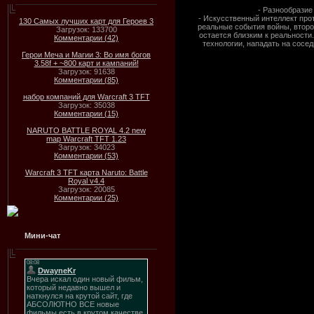
- Разнообразие
- Искусственный интеллект про
130 Самых лучших карт для Героев 3
реальные события войны, втор
Загрузок: 133700
остается близким к реальности
Комментарии (42)
технологии, нападать на сосед
Герои Меча и Магии 3: Во имя богов
3.58f + ~800 карт и кампаний!
Загрузок: 91638
Комментарии (85)
набор компаний для Warcraft 3 TFT
Загрузок: 35038
Комментарии (15)
NARUTO BATTLE ROYAL 4.2 new
map Warcraft TFT 1.23
Загрузок: 34023
Комментарии (53)
Warcraft 3 TFT карта Naruto: Battle
Royal v4.4
Загрузок: 20085
Комментарии (25)
Мини-чат