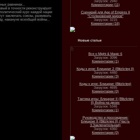
Загрузок: 2940
ных равнинах...
Комментарии (11)
рвый в точности реконструирует
олитический курс каждой нации
Сценарий для Age of Empires II
гут заключать союзы, развивать
"Столкновения миров"
ду, накануне всеобщей войны...
Загрузок: 3215
Комментарии (16)
Новые статьи
Все о Might & Magic 6
Загрузок: 3096
Комментарии (1)
Коды к игре: Блицкриг 2 (Blitzkrieg II)
Загрузок: 4480
Комментарии (3)
Коды к игре: Блицкриг (Blitzkrieg)
Загрузок: 4695
Комментарии (0)
Тактика игры: Блицкриг II (Blitzkrieg
II).Война на двоих
Загрузок: 5346
Комментарии (1)
Руководство и прохождение:
Блицкриг II (Blitzkrieg II) (Часть
3.Заключительная)
Загрузок: 4360
Комментарии (0)