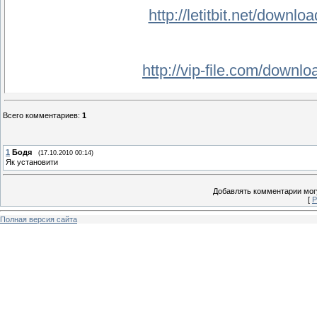
http://letitbit.net/downl
http://vip-file.com/downl
Всего комментариев
:
1
http://4files.net/z
1
Бодя
(17.10.2010 00:14)
R
Як установити
http://rapidshare.com/fi
Добавлять комментарии могу
http://rapidshare.com/fi
[
Р
http://rapidshare.com/fi
Полная версия сайта
http://rapidshare.com/fi
http://rapidshare.com/fi
http://rapidshare.com/fi
http://rapidshare.com/fi
http://rapidshare.com/fi