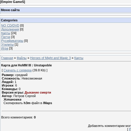
[
Empire GameS
]
Меню сайта
Categories
NO CD/DVD
[0]
Дополнения
[0]
Карты
[24]
Патчи
[3]
Русификаторы
[0]
Утилиты
[1]
Игра
[3]
Главная
»
Файлы
»
Heroes of Might and Magic 3
»
Карты
Карта для HoMM III : Unstapoble
[
Скачать с сервера
(39.8 Kb) ]
Размер:
средний
Сложность
: Невозможная
Людей
:
1
Игроки
: 6
Команды:
0
Версия игры:
Дыхание смерти
Автор
: Петров Сергей
Установка
Скопировать
h3m
-файл в
/Maps
Всего комментариев
:
0
Добавлять комментарии могу
[
Р