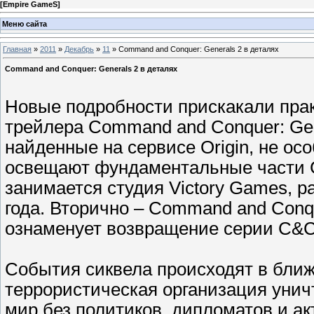
[
Empire GameS
]
Меню сайта
Главная
»
2011
»
Декабрь
»
11
» Command and Conquer: Generals 2 в деталях
Command and Conquer: Generals 2 в деталях
Новые подробности прискакали прак
трейлера Command and Conquer: Gen
найденные на сервисе Origin, не о
освещают фундаментальные части Ge
занимается студия Victory Games, р
года. Вторично – Command and Conq
ознаменует возвращение серии С&C
События сиквела происходят в бли
террористическая организация унич
мир без политиков, дипломатов и а