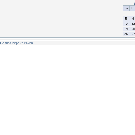
Пн
Вт
5
6
12
13
19
20
26
27
Полная версия сайта