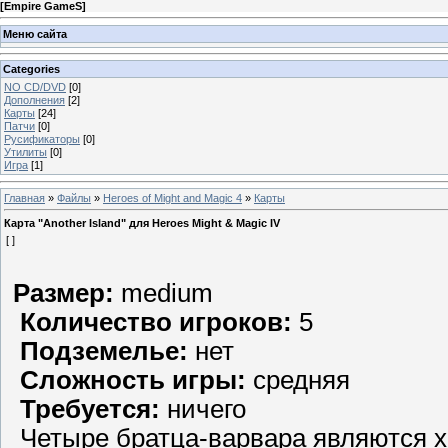
[
Empire GameS
]
Меню сайта
Categories
NO CD/DVD
[0]
Дополнения
[2]
Карты
[24]
Патчи
[0]
Русификаторы
[0]
Утилиты
[0]
Игра
[1]
Главная
»
Файлы
»
Heroes of Might and Magic 4
»
Карты
Карта "Another Island" для Heroes Might & Magic IV
[ ]
Размер:
medium
Количество игроков:
5
Подземелье:
нет
Сложность игры:
средняя
Требуется:
ничего
Четыре братца-варвара являются х