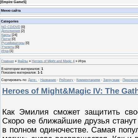
[
Empire GameS
]
Меню сайта
Categories
NO CD/DVD
[0]
Дополнения
[2]
Карты
[24]
Патчи
[0]
Русификаторы
[0]
Утилиты
[0]
Игра
[1]
Главная
»
Файлы
»
Heroes of Might and Magic 4
» Игра
В категории материалов
:
1
Показано материалов
:
1-1
Сортировать по
:
Дате
·
Названию
·
Рейтингу
·
Комментариям
·
Загрузкам
·
Просмот
Heroes of Might&Magic IV: The Gat
Как Эмилия сможет защитить свое
Скоро ее ближайшие друзья станут 
в полном одиночестве. Самая попу