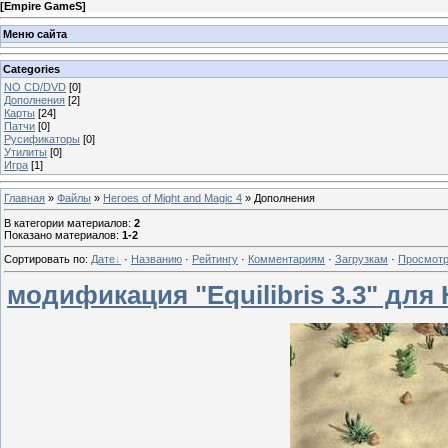
[
Empire GameS
]
Меню сайта
Categories
NO CD/DVD
[0]
Дополнения
[2]
Карты
[24]
Патчи
[0]
Русификаторы
[0]
Утилиты
[0]
Игра
[1]
Главная
»
Файлы
»
Heroes of Might and Magic 4
» Дополнения
В категории материалов
:
2
Показано материалов
:
1-2
Сортировать по
:
Дате
·
Названию
·
Рейтингу
·
Комментариям
·
Загрузкам
·
Просмот
модификация "Equilibris 3.3" для 